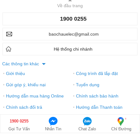
Về đầu trang
1900 0255
baochauelec@gmail.com
Hệ thống chi nhánh
Các thông tin khác
Giới thiệu
Công trình đã lắp đặt
●
●
Gửi góp ý, khiếu nại
Tuyển dụng
●
●
Hướng dẫn mua hàng Online
Chính sách bảo hành
●
●
Chính sách đổi trả
Hướng dẫn Thanh toán
●
●
Điều khoản sử dụng
Xem bản desktop
●
●
1900 0255
MUA NGAY
GỌI NGAY
Gọi Tư Vấn
Nhắn Tin
Chat Zalo
Chỉ Đường
Giá: 495.000₫
1900 0255