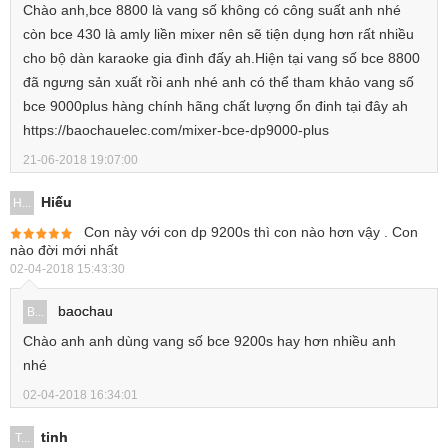
Chào anh,bce 8800 là vang số không có công suất anh nhé
còn bce 430 là amly liền mixer nên sẽ tiện dụng hơn rất nhiều
cho bộ dàn karaoke gia đình đấy ah.Hiện tại vang số bce 8800
đã ngưng sản xuất rồi anh nhé anh có thể tham khảo vang số
bce 9000plus hàng chính hãng chất lượng ổn đinh tại đây ah
https://baochauelec.com/mixer-bce-dp9000-plus
21-06-2018 19:07:00
Hiếu
H...
Con này với con dp 9200s thì con nào hơn vậy . Con
nào đời mới nhất
02-04-2018 15:43:30
baochau
B...
Chào anh anh dùng vang số bce 9200s hay hơn nhiều anh
nhé
02-04-2018 16:34:01
tinh
T...