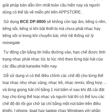
giải pháp bán dẫn lớn nhất toàn cầu hiện nay và người
dùng có thể tải về miễn phí trên APPSTORE.
Sử dụng
BCE DP-8800
sẽ không còn tạp âm, tiếng ù nền,
tiếng sôi, tiếng sì khi bật thiết bị mà chưa phát nhạc hay
tiếng sôi sì trong khi chuyển bài, nhờ hệ thống xử lý
noisegate
Tự động cân bằng tín hiệu đường vào, hạn chế được tình
trạng nhạc phát nhạc lúc to lúc nhỏ theo từng bài hát của
các đầu phát karaoke hiện nay.
Dễ sử dụng vì có thể điều chỉnh các chế độ cho từng thể
loại nhạc như nhạc vàng, nhạc trẻ, nhạc remix, tổng hợp …
và từng giọng hát chỉ bằng 1 nút bấm vì sau khi đã cài đặt
hay cho từng thể loại nhạc và người hát thì có thể lưu các
chế độ đó rồi gọi chở lại chỉ bằng một nút bấm trên điều
khiển, I phone, Ipad hay laptop chạy Windows với phần