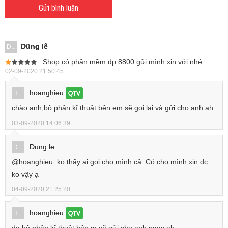
Gửi bình luận
Dũng lê
D...
Shop có phần mềm dp 8800 gửi mình xin với nhé
02-09-2020 21:50:45
hoanghieu
H...
QTV
chào anh,bộ phận kĩ thuật bên em sẽ gọi lại và gửi cho anh ah
03-09-2020 14:06:39
Dung le
D...
@hoanghieu: ko thấy ai gọi cho mình cả. Có cho mình xin đc
ko vậy ạ
04-09-2020 21:25:20
hoanghieu
H...
QTV
dạ bộ phận kĩ thuật bên m sẽ gửi cho anh ngay ah