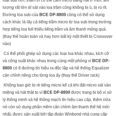
loại sub hơi, thậm trí có thể cầm micro đang hát ở mức âm
lượng rất lớn dí sát vào loa trầm cũng không bị ù, bị rú rít.
Đường loa sub của
BCE DP-8800
cũng có thể sử dụng
cách khác là lấy cả tiếng trầm micro từ loa sub trong trường
hợp tiếng loa full thiếu tiếng trầm và âm thanh mỏng quá.
(thay thế hoàn toàn và hay hơn bất kỳ một thiết bị Crossover
nào)
Có thể phối ghép sử dụng các loại loa khác nhau, kích cỡ
và công suất khác nhau trong cùng một phòng vì
BCE DP-
8800
có 6 đường tín hiệu ra độc lập và hệ thống Equalizer
căn chỉnh riêng cho từng loa ấy (thay thế Driver rack)
Không bao giờ bị rè tiếng micro kể cả khi đặt micro sát vào
miệng và hát thật to vì
BCE DP-8800
được trang bị bộ vi xử
lý thông minh và hệ thông mạch tín hiệu cao cấp, thêm nữa
nó còn sử dụng phần mềm căn chỉnh âm thanh thế hệ mới
nhất, được sản xuất bởi tập đoàn Winbond nhà cung cấp