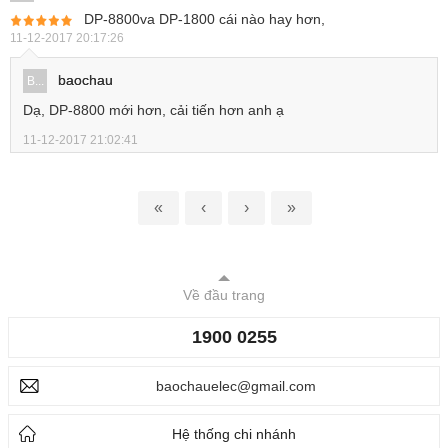
DP-8800va DP-1800 cái nào hay hơn,
11-12-2017 20:17:26
baochau
B...
Dạ, DP-8800 mới hơn, cải tiến hơn anh ạ
11-12-2017 21:02:41
«
‹
›
»
Về đầu trang
1900 0255
baochauelec@gmail.com
Hệ thống chi nhánh