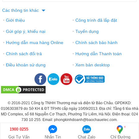
Các thông tin khác
Giới thiệu
Công trình đã lắp đặt
●
●
Gửi góp ý, khiếu nại
Tuyển dụng
●
●
Hướng dẫn mua hàng Online
Chính sách bảo hành
●
●
Chính sách đổi trả
Hướng dẫn Thanh toán
●
●
Điều khoản sử dụng
Xem bản desktop
●
●
© 2016-2021 Công ty TNHH Thương mại và điện tử Bảo Châu. GPDKKD:
0106303879 do Sở KH & ĐT TP.HN cấp ngày 10/09/2013. Địa chỉ: Tầng 6 tòa nhà
MD Complex, số 68 Nguyễn Cơ Thạch, Phường Từ Liêm, Hà Nội. Điện thoại: 024
730 10 255. Email: phongkinhdoanh@baochauelec.com.
1900 0255
Giá: Liên hệ
GỌI NGAY
Gọi Tư Vấn
Nhắn Tin
Chat Zalo
Chỉ Đường
1900 0255