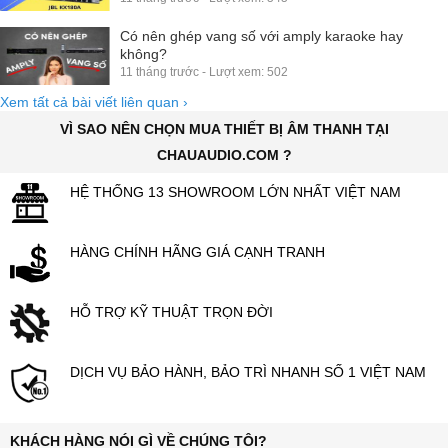
Có nên ghép vang số với amply karaoke hay
không?
11 tháng trước - Lượt xem: 502
Xem tất cả bài viết liên quan
›
VÌ SAO NÊN CHỌN MUA THIẾT BỊ ÂM THANH TẠI
CHAUAUDIO.COM ?
HỆ THỐNG 13 SHOWROOM LỚN NHẤT VIỆT NAM
HÀNG CHÍNH HÃNG GIÁ CẠNH TRANH
HỖ TRỢ KỸ THUẬT TRỌN ĐỜI
DỊCH VỤ BẢO HÀNH, BẢO TRÌ NHANH SỐ 1 VIỆT NAM
KHÁCH HÀNG NÓI GÌ VỀ CHÚNG TÔI?