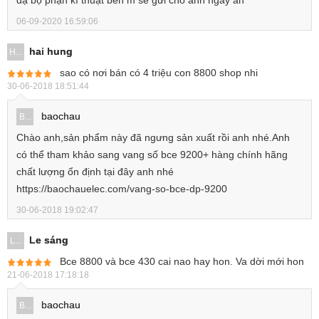
06-09-2020 16:59:06
hai hung
H...
sao có nơi bán có 4 triệu con 8800 shop nhi
30-06-2018 18:51:44
baochau
B...
Chào anh,sản phẩm này đã ngưng sản xuất rồi anh nhé.Anh
có thể tham khảo sang vang số bce 9200+ hàng chính hãng
chất lượng ổn định tại đây anh nhé
https://baochauelec.com/vang-so-bce-dp-9200
30-06-2018 19:02:47
Le sáng
L...
Bce 8800 và bce 430 cai nao hay hon. Va dời mới hon
21-06-2018 17:18:18
baochau
B...