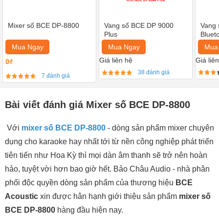
Mixer số BCE DP-8800
Vang số BCE DP 9000
Vang
Plus
Bluet
Mua Ngay
Mua Ngay
Mua
Giá liên hệ
Giá liê
0₫
38 đánh giá
7 đánh giá
Bài viết đánh giá Mixer số BCE DP-8800
Với
mixer số BCE DP-8800
- dòng sản phẩm mixer chuyên
dụng cho karaoke hay nhất tới từ nền công nghiệp phát triển
tiên tiến như Hoa Kỳ thì mọi dàn âm thanh sẽ trở nên hoàn
hảo, tuyệt vời hơn bao giờ hết. Bảo Châu Audio - nhà phân
phối độc quyền dòng sản phẩm của thương hiệu
BCE
Acoustic
xin được hân hạnh giới thiệu sản phẩm
mixer số
BCE DP-8800
hàng đầu hiện nay.