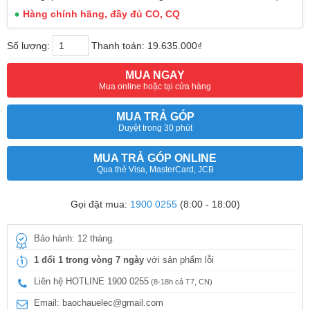
Hàng chính hãng, đầy đủ CO, CQ
Số lượng:
Thanh toán:
19.635.000₫
MUA NGAY
Mua online hoặc tại cửa hàng
MUA TRẢ GÓP
Duyệt trong 30 phút
MUA TRẢ GÓP ONLINE
Qua thẻ Visa, MasterCard, JCB
Gọi đặt mua:
1900 0255
(8:00 - 18:00)
Bảo hành: 12 tháng.
1 đổi 1 trong vòng 7 ngày
với sản phẩm lỗi
Liên hệ HOTLINE 1900 0255
(8-18h cả T7, CN)
Email: baochauelec@gmail.com