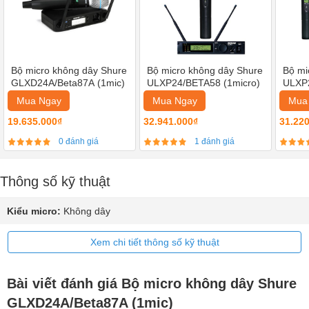
Bộ micro không dây Shure
Bộ micro không dây Shure
Bộ mi
GLXD24A/Beta87A (1mic)
ULXP24/BETA58 (1micro)
ULXP2
Mua Ngay
Mua Ngay
Mua
19.635.000₫
32.941.000₫
31.22
0 đánh giá
1 đánh giá
Thông số kỹ thuật
Kiểu micro:
Không dây
Xem chi tiết thông số kỹ thuật
Bài viết đánh giá Bộ micro không dây Shure
GLXD24A/Beta87A (1mic)