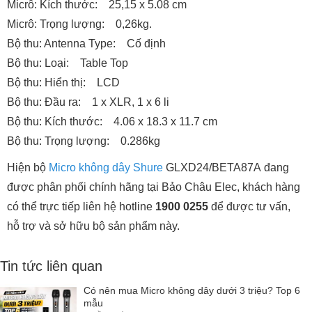
Micrô: Kích thước: 25,15 x 5.08 cm
Micrô: Trọng lượng: 0,26kg.
Bộ thu: Antenna Type: Cố định
Bộ thu: Loại: Table Top
Bộ thu: Hiển thị: LCD
Bộ thu: Đầu ra: 1 x XLR, 1 x 6 li
Bộ thu: Kích thước: 4.06 x 18.3 x 11.7 cm
Bộ thu: Trọng lượng: 0.286kg
Hiện bộ
Micro không dây Shure
GLXD24/BETA87A đang
được phân phối chính hãng tại Bảo Châu Elec, khách hàng
có thể trực tiếp liên hệ hotline
1900 0255
để được tư vấn,
hỗ trợ và sở hữu bộ sản phẩm này.
Tin tức liên quan
Có nên mua Micro không dây dưới 3 triệu? Top 6
mẫu