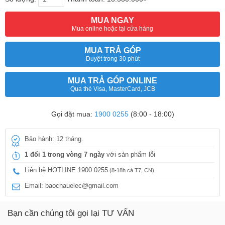
MUA NGAY
Mua online hoặc tại cửa hàng
MUA TRẢ GÓP
Duyệt trong 30 phút
MUA TRẢ GÓP ONLINE
Qua thẻ Visa, MasterCard, JCB
Gọi đặt mua:
1900 0255
(8:00 - 18:00)
Bảo hành: 12 tháng.
1 đổi 1 trong vòng 7 ngày
với sản phẩm lỗi
Liên hệ HOTLINE 1900 0255
(8-18h cả T7, CN)
Email: baochauelec@gmail.com
Bạn cần chúng tôi gọi lại TƯ VẤN