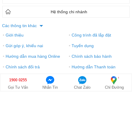
Hệ thống chi nhánh
Các thông tin khác
Giới thiệu
Công trình đã lắp đặt
●
●
Gửi góp ý, khiếu nại
Tuyển dụng
●
●
Hướng dẫn mua hàng Online
Chính sách bảo hành
●
●
Chính sách đổi trả
Hướng dẫn Thanh toán
●
●
Điều khoản sử dụng
Xem bản desktop
●
●
1900 0255
MUA NGAY
GỌI NGAY
MUA TRẢ GÓP
Gọi Tư Vấn
Nhắn Tin
Chat Zalo
Chỉ Đường
Giá: 13.530.000₫
1900 0255
© 2016-2021 Công ty TNHH Thương mại và điện tử Bảo Châu. GPDKKD:
0106303879 do Sở KH & ĐT TP.HN cấp ngày 10/09/2013. Địa chỉ: Tầng 6 tòa nhà
MD Complex, số 68 Nguyễn Cơ Thạch, Phường Từ Liêm, Hà Nội. Điện thoại: 024
730 10 255. Email: phongkinhdoanh@baochauelec.com.