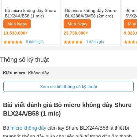
Bộ micro không dây Shure
Bộ micro không dây Shure
Bộ mi
BLX24A/B58 (1 mic)
BLX288A/SM58 (2micro)
SVX24
Mua Ngay
Mua Ngay
Mua
13.530.000₫
23.738.000₫
9.328.
0 đánh giá
1 đánh giá
Thông số kỹ thuật
Kiểu micro:
Không dây
Xem chi tiết thông số kỹ thuật
Bài viết đánh giá Bộ micro không dây Shure
BLX24A/B58 (1 mic)
Bộ
micro không dây
cầm tay Shure BLX24A/B58 là thiết bị
thu/phát không dây giúp cho việc giải trí trong dàn âm thanh