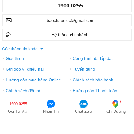
1900 0255
baochauelec@gmail.com
Hệ thống chi nhánh
Các thông tin khác
Giới thiệu
Công trình đã lắp đặt
●
●
Gửi góp ý, khiếu nại
Tuyển dụng
●
●
Hướng dẫn mua hàng Online
Chính sách bảo hành
●
●
Chính sách đổi trả
Hướng dẫn Thanh toán
●
●
Điều khoản sử dụng
Xem bản desktop
●
●
1900 0255
Giá: Liên hệ
GỌI NGAY
Gọi Tư Vấn
Nhắn Tin
Chat Zalo
Chỉ Đường
1900 0255