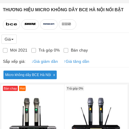
THƯƠNG HIỆU MICRO KHÔNG DÂY BCE HÀ NỘI NỔI BẬT
Giá
Mới 2021
Trả góp 0%
Bán chạy
Sắp xếp giá:
↓
Giá giảm dần
↑
Giá tăng dần
Micro không dây BCE Hà Nội
Bán chạy
Hot
Trả góp 0%