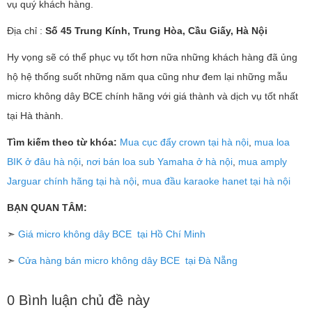
vụ quý khách hàng.
Địa chỉ :
Số 45 Trung Kính, Trung Hòa, Cầu Giấy, Hà Nội
Hy vọng sẽ có thể phục vụ tốt hơn nữa những khách hàng đã ủng
hộ hệ thống suốt những năm qua cũng như đem lại những mẫu
micro không dây BCE chính hãng với giá thành và dịch vụ tốt nhất
tại Hà thành.
Tìm kiếm theo từ khóa:
Mua cục đẩy crown tại hà nội
,
mua loa
BIK ở đâu hà nội
,
nơi bán loa sub Yamaha ở hà nội
,
mua amply
Jarguar chính hãng tại hà nội
,
mua đầu karaoke hanet tại hà nội
BẠN QUAN TÂM:
➣
Giá micro không dây BCE tại Hồ Chí Minh
➣
Cửa hàng bán micro không dây BCE tại Đà Nẵng
0 Bình luận chủ đề này