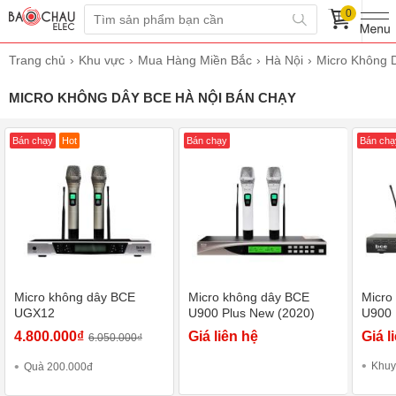
0
Trang chủ
Khu vực
Mua Hàng Miền Bắc
Hà Nội
Micro Không 
MICRO KHÔNG DÂY BCE HÀ NỘI BÁN CHẠY
Bán chạy
Hot
Bán chạy
Bán chạ
Micro không dây BCE
Micro không dây BCE
Micro
UGX12
U900 Plus New (2020)
U900 
4.800.000₫
Giá liên hệ
Giá l
6.050.000₫
Khuy
Quà 200.000đ