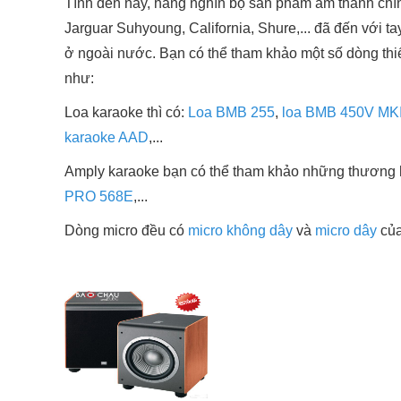
Tính đến nay, hàng nghìn bộ sản phẩm âm thanh chín
Jarguar Suhyoung, California, Shure,... đã đến với 
ở ngoài nước. Bạn có thể tham khảo một số dòng thi
như:
Loa karaoke thì có:
Loa BMB 255
,
loa BMB 450V MKI
karaoke AAD
,...
Amply karaoke bạn có thể tham khảo những thương 
PRO 568E
,...
Dòng micro đều có
micro không dây
và
micro dây
của