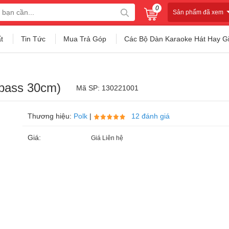
0
Sản phẩm đã xem
t
Tin Tức
Mua Trả Góp
Các Bộ Dàn Karaoke Hát Hay G
 bass 30cm)
Mã SP: 130221001
Thương hiệu:
Polk
|
12 đánh giá
Giá:
Giá Liên hệ