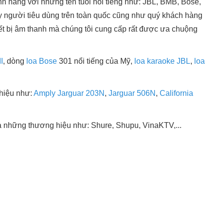
h hãng với những tên tuổi nổi tiếng như: JBL, BMB, Bose,
tay người tiêu dùng trên toàn quốc cũng như quý khách hàng
ết bị âm thanh mà chúng tôi cung cấp rất được ưa chuộng
I
, dòng
loa Bose
301 nổi tiếng của Mỹ,
loa karaoke JBL
,
loa
hiệu như:
Amply Jarguar 203N
,
Jarguar 506N
,
California
 những thương hiệu như: Shure, Shupu, VinaKTV,...