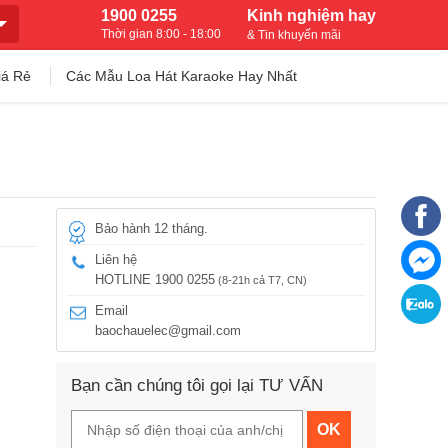
1900 0255
Kinh nghiệm hay
Thời gian 8:00 - 18:00
& Tin khuyến mãi
iá Rẻ
Các Mẫu Loa Hát Karaoke Hay Nhất
Bảo hành 12 tháng.
Liên hệ
HOTLINE 1900 0255
(8-21h cả T7, CN)
Email
baochauelec@gmail.com
Bạn cần chúng tôi gọi lại TƯ VẤN
OK