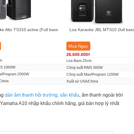
e Alto TS310 active (Full bass
Loa Karaoke JBL MTS10 (full bas
Mua Ngay
26.600.000₫
cm
Loa Bass 25cm
MS 1000W
Công suất RMS 300W
ax/Program 2000W
Công suất Max/Program 1200W
China
Xuất xứ USA/China
ong
dàn âm thanh hội trường, sân khấu
, âm thanh ngoài trời
a Yamaha A10 nhập khẩu chính hãng, giá bán hợp lý nhất