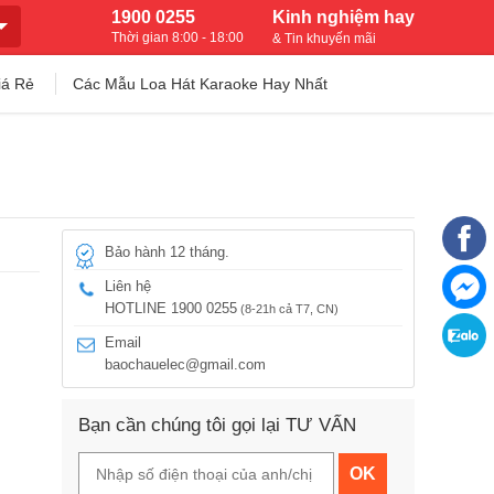
1900 0255
Kinh nghiệm hay
Thời gian 8:00 - 18:00
& Tin khuyến mãi
iá Rẻ
Các Mẫu Loa Hát Karaoke Hay Nhất
Bảo hành 12 tháng.
Liên hệ
HOTLINE 1900 0255
(8-21h cả T7, CN)
Email
baochauelec@gmail.com
Bạn cần chúng tôi gọi lại TƯ VẤN
OK