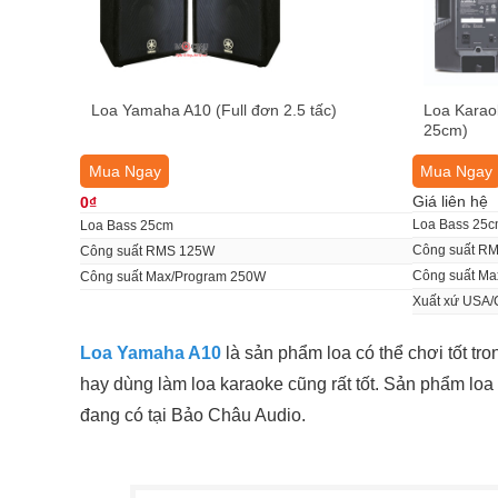
Loa Yamaha A10 (Full đơn 2.5 tấc)
Loa Karaok
25cm)
Mua Ngay
Mua Ngay
Giá liên hệ
0₫
Loa Bass 25
Loa Bass 25cm
Công suất R
Công suất RMS 125W
Công suất M
Công suất Max/Program 250W
Xuất xứ USA/
Loa Yamaha A10
là sản phẩm loa có thể chơi tốt tr
hay dùng làm loa karaoke cũng rất tốt. Sản phẩm lo
đang có tại Bảo Châu Audio.