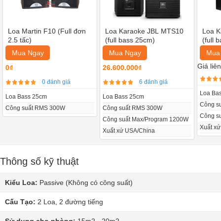
Loa Martin F10 (Full đơn
Loa Karaoke JBL MTS10
Loa K
2.5 tấc)
(full bass 25cm)
(full 
Mua Ngay
Mua Ngay
Mua
Giá liê
0₫
26.600.000₫
0 đánh giá
6 đánh giá
Loa Ba
Loa Bass 25cm
Loa Bass 25cm
Công s
Công suất RMS 300W
Công suất RMS 300W
Công s
Công suất Max/Program 1200W
Xuất x
Xuất xứ USA/China
Thông số kỹ thuật
Kiểu Loa:
Passive (Không có công suất)
Cấu Tạo:
2 Loa, 2 đường tiếng