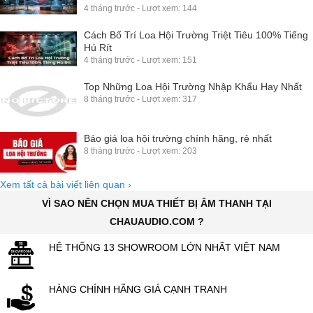
4 tháng trước - Lượt xem: 144
Cách Bố Trí Loa Hội Trường Triệt Tiêu 100% Tiếng
Hú Rít
4 tháng trước - Lượt xem: 151
Top Những Loa Hội Trường Nhập Khẩu Hay Nhất
8 tháng trước - Lượt xem: 317
Báo giá loa hội trường chính hãng, rẻ nhất
8 tháng trước - Lượt xem: 203
Xem tất cả bài viết liên quan
›
VÌ SAO NÊN CHỌN MUA THIẾT BỊ ÂM THANH TẠI
CHAUAUDIO.COM ?
HỆ THỐNG 13 SHOWROOM LỚN NHẤT VIỆT NAM
HÀNG CHÍNH HÃNG GIÁ CẠNH TRANH