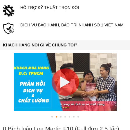
HỖ TRỢ KỸ THUẬT TRỌN ĐỜI
DỊCH VỤ BẢO HÀNH, BẢO TRÌ NHANH SỐ 1 VIỆT NAM
KHÁCH HÀNG NÓI GÌ VỀ CHÚNG TÔI?
0 Bình luận Loa Martin F10 (Full đơn 2.5 tấc)