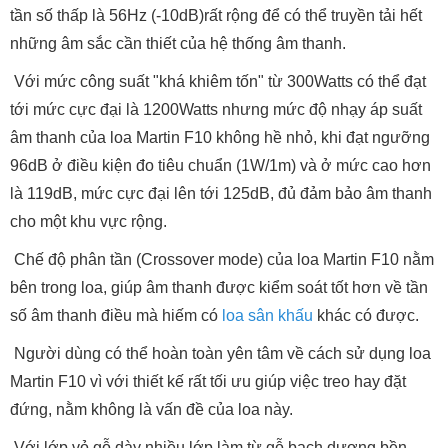
tần số thấp là 56Hz (-10dB)rất rộng để có thể truyền tải hết
những âm sắc cần thiết của hệ thống âm thanh.
Với mức công suất "khá khiêm tốn" từ 300Watts có thể đạt
tới mức cực đại là 1200Watts nhưng mức độ nhạy áp suất
âm thanh của loa Martin F10 không hề nhỏ, khi đạt ngưỡng
96dB ở điều kiện đo tiêu chuẩn (1W/1m) và ở mức cao hơn
là 119dB, mức cực đại lên tới 125dB, đủ đảm bảo âm thanh
cho một khu vực rộng.
Chế độ phân tần (Crossover mode) của loa Martin F10 nằm
bên trong loa, giúp âm thanh được kiểm soát tốt hơn về tần
số âm thanh điều mà hiếm có
loa sân khấu
khác có được.
Người dùng có thể hoàn toàn yên tâm về cách sử dụng loa
Martin F10 vì với thiết kế rất tối ưu giúp việc treo hay đặt
đứng, nằm không là vấn đề của loa này.
Với lớp vỏ gỗ dày nhiều lớp làm từ gỗ bạch dương bền