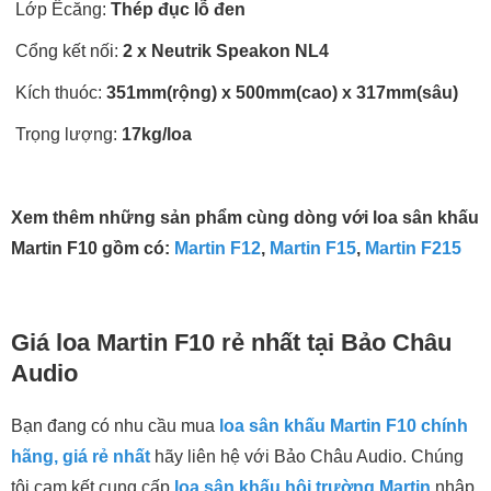
Lớp Êcăng:
Thép đục lỗ đen
Cổng kết nối:
2 x Neutrik Speakon NL4
Kích thuóc:
351mm(rộng) x 500mm(cao) x 317mm(sâu)
Trọng lượng:
17kg/loa
Xem thêm những sản phẩm cùng dòng với loa sân khấu
Martin F10 gồm có:
Martin F12
,
Martin F15
,
Martin F215
Giá loa Martin F10 rẻ nhất tại Bảo Châu
Audio
Bạn đang có nhu cầu mua
loa sân khấu Martin F10 chính
hãng, giá rẻ nhất
hãy liên hệ với Bảo Châu Audio. Chúng
tôi cam kết cung cấp
loa sân khấu hội trường Martin
nhập