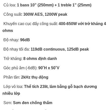
Củ loa:
1 bass 10" (250mm) + 1 treble 1" (25mm)
Công suất:
300W AES, 1200W peak
Khuyến cao cục đẩy công suất:
400-650W với trở kháng 4
ohms
Độ nhạy:
96dB
Độ nhạy tối đa:
119dB continuous, 125dB peak
Trở kháng:
8 ohms định danh
Góc phủ âm (-6dB):
90˚H x 50˚V
Phân tần:
2kHz thụ động
Lớp vỏ loa:
Thể tích 23lit, làm bằng gỗ bạch dương
nhiều lớp
Sơn:
Sơn đen chống thấm