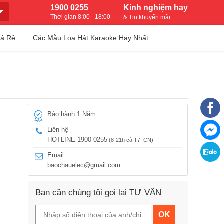
1900 0255
Kinh nghiệm hay
Thời gian 8:00 - 18:00
& Tin khuyến mãi
iá Rẻ
Các Mẫu Loa Hát Karaoke Hay Nhất
Bảo hành 1 Năm.
Liên hệ
HOTLINE 1900 0255
(8-21h cả T7, CN)
Email
baochauelec@gmail.com
Bạn cần chúng tôi gọi lại TƯ VẤN
OK