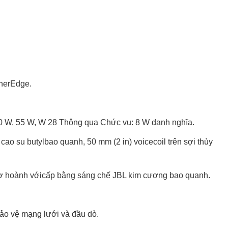
therEdge.
10 W, 55 W, W 28 Thông qua Chức vụ: 8 W danh nghĩa.
t cao su butylbao quanh, 50 mm (2 in) voicecoil trên sợi thủy
ết cơ hoành vớicấp bằng sáng chế JBL kim cương bao quanh.
bảo vệ mạng lưới và đầu dò.