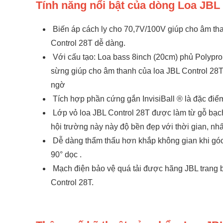
Tính năng nổi bật của dòng Loa J
Biến áp cách ly cho 70,7V/100V giúp cho âm tha
Control 28T dễ dàng.
Với cấu tạo: Loa bass 8inch (20cm) phủ Polyprop
sừng giúp cho âm thanh của loa JBL Control 28T
ngờ
Tích hợp phần cứng gắn InvisiBall ® là đặc điểm
Lớp vỏ loa JBL Control 28T được làm từ gỗ bạc
hội trường này này độ bền đẹp với thời gian, nhất
Dễ dàng thẩm thấu hơn khắp không gian khi góc 
90° dọc .
Mạch điện bảo vệ quá tải được hãng JBL trang b
Control 28T.