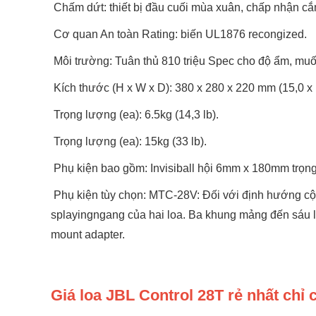
Chấm dứt: thiết bị đầu cuối mùa xuân, chấp nhận cắ
Cơ quan An toàn Rating: biến UL1876 recongized.
Môi trường: Tuân thủ 810 triệu Spec cho độ ẩm, muố
Kích thước (H x W x D): 380 x 280 x 220 mm (15,0 x 1
Trọng lượng (ea): 6.5kg (14,3 lb).
Trọng lượng (ea): 15kg (33 lb).
Phụ kiện bao gồm: Invisiball hội 6mm x 180mm trọng
Phụ kiện tùy chọn: MTC-28V: Đối với định hướng cột
splayingngang của hai loa. Ba khung mảng đến sáu 
mount adapter.
Giá loa JBL Control 28T rẻ nhất chỉ 