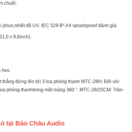
m chuối.
i phun,nhiệt độ UV. IEC 529 IP-X4 splashproof đánh giá.
1,0 x 8,6inch).
 hex.
 thẳng đứng lên tới 3 loa phóng thanh MTC-28H: Đối với
loa phóng thanhtrong một mảng 360 °. MTC-28/25CM: Trần-
có tại Bảo Châu Audio