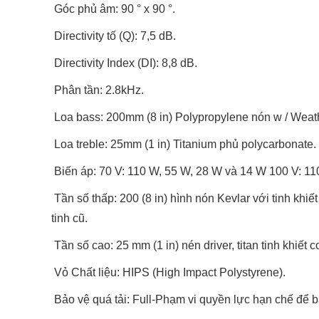
Góc phủ âm: 90 ° x 90 °.
Directivity tố (Q): 7,5 dB.
Directivity Index (DI): 8,8 dB.
Phân tần: 2.8kHz.
Loa bass: 200mm (8 in) Polypropylene nón w / Wea
Loa treble: 25mm (1 in) Titanium phủ polycarbonate.
Biến áp: 70 V: 110 W, 55 W, 28 W và 14 W 100 V: 1
Tần số thấp: 200 (8 in) hình nón Kevlar với tinh khiế
tinh cũ.
Tần số cao: 25 mm (1 in) nén driver, titan tinh khi
Vỏ Chất liệu: HIPS (High Impact Polystyrene).
Bảo vệ quá tải: Full-Phạm vi quyền lực hạn chế để 