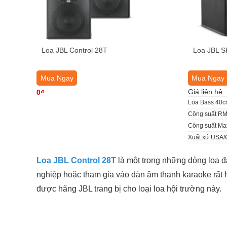
Loa JBL Control 28T
Loa JBL SR
Mua Ngay
Mua Ngay
Giá liên hệ
0₫
Loa Bass 40
Công suất R
Công suất M
Xuất xứ USA/
Loa JBL Control 28T
là một trong những dòng loa 
nghiệp hoặc tham gia vào dàn âm thanh karaoke rất h
được hãng JBL trang bị cho loại loa hội trường này.