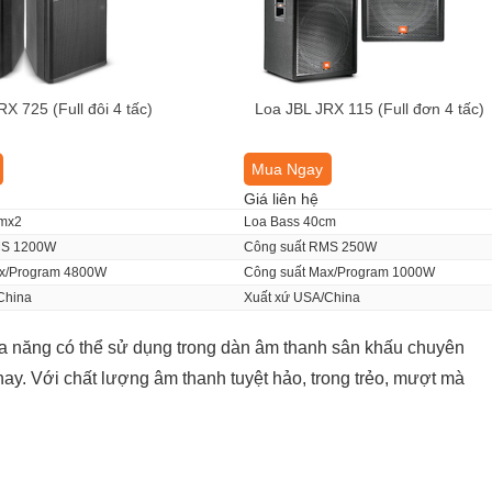
X 725 (Full đôi 4 tấc)
Loa JBL JRX 115 (Full đơn 4 tấc)
Mua Ngay
Giá liên hệ
cmx2
Loa Bass 40cm
MS 1200W
Công suất RMS 250W
ax/Program 4800W
Công suất Max/Program 1000W
China
Xuất xứ USA/China
đa năng có thể sử dụng trong dàn âm thanh sân khấu chuyên
ay. Với chất lượng âm thanh tuyệt hảo, trong trẻo, mượt mà