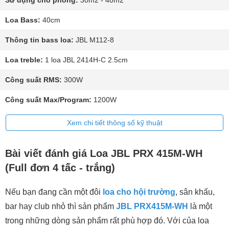
Sử dụng cho phòng:
30m2 - 40m2
Loa Bass:
40cm
Thông tin bass loa:
JBL M112-8
Loa treble:
1 loa JBL 2414H-C 2.5cm
Công suất RMS:
300W
Công suất Max/Program:
1200W
Xem chi tiết thông số kỹ thuật
Bài viết đánh giá Loa JBL PRX 415M-WH
(Full đơn 4 tấc - trắng)
Nếu bạn đang cần một đôi
loa cho hội trường
, sân khấu,
bar hay club nhỏ thì sản phẩm
JBL PRX415M-WH
là một
trong những dòng sản phẩm rất phù hợp đó. Với của loa