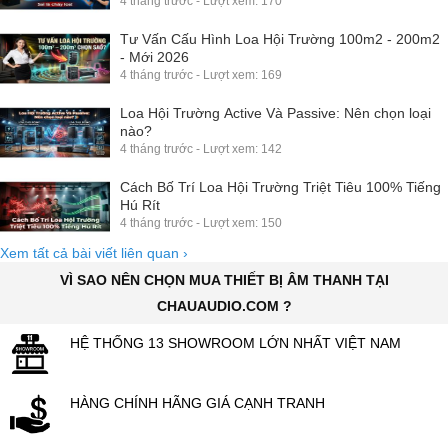
4 tháng trước - Lượt xem: 170
Tư Vấn Cấu Hình Loa Hội Trường 100m2 - 200m2
- Mới 2026
4 tháng trước - Lượt xem: 169
Loa Hội Trường Active Và Passive: Nên chọn loại
nào?
4 tháng trước - Lượt xem: 142
Cách Bố Trí Loa Hội Trường Triệt Tiêu 100% Tiếng
Hú Rít
4 tháng trước - Lượt xem: 150
Xem tất cả bài viết liên quan
›
VÌ SAO NÊN CHỌN MUA THIẾT BỊ ÂM THANH TẠI
CHAUAUDIO.COM ?
HỆ THỐNG 13 SHOWROOM LỚN NHẤT VIỆT NAM
HÀNG CHÍNH HÃNG GIÁ CẠNH TRANH