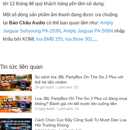
tới 12 tháng để quý khách hàng yên tâm sử dụng.
Một số dòng sản phẩm âm thanh đang được ưa chuộng
tại
Bảo Châu Audio
có thể bạn quan tâm như:
Amply
Jarguar Suhyoung PA-203N
,
Amply Jarguar PA-506N
nhập
khẩu bởi KOMI,
loa BMB 255
,
loa Bose 301
,...
Tin tức liên quan
So sánh loa JBL PartyBox On The Go 2 Plus với
thế hệ tiền nhiệm
24 giờ trước - Lượt xem: 25
Loa JBL PartyBox On The Go 2 Plus có đáng mua
không? Đánh giá chi tiết trước khi xuống tiền
5 ngày trước - Lượt xem: 23
Cách Chọn Cục Đẩy Công Suất Trị Mượt Dàn Loa
Hội Trường Khủng