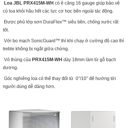
Loa JBL PRX415M
-WH
có ê căng 16 gauge giúp bảo vệ
củ loa khỏi hầu hết các lực cơ học bên ngoài tác động.
Được phủ lớp sơn DuraFlex™ siêu bền, chống xước rất
tốt.
Với bo mạch SonicGuard™ thì khi chạy ở cường độ cao thì
treble không bị ngắt giữa chừng.
Vỏ thùng của
PRX415M
-WH
dày 18mm làm từ gỗ bạch
dương.
Góc nghiêng loa có thể thay đổi từ 0°/10° để hướng tới
người dùng dễ dàng hơn.