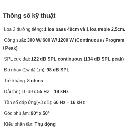
Thông số kỹ thuật
Loa 2 đường tiếng:
1 loa bass 40cm và 1 loa treble 2,5cm.
Công suất:
300 W/ 600 W/ 1200 W (Continuous / Program
/ Peak)
SPL cực đại:
122 dB SPL continuous (134 dB SPL peak)
Độ nhạy (1w @ 1m):
98 dB SPL
Trở kháng: 8
ohms
Dải tần(-10 dB):
55 Hz – 19 kHz
Tần số đáp ứng(±3 dB):
66 Hz – 16 kHz
Góc phủ âm:
90° x 50°
Kiểu phân tần:
Thụ động