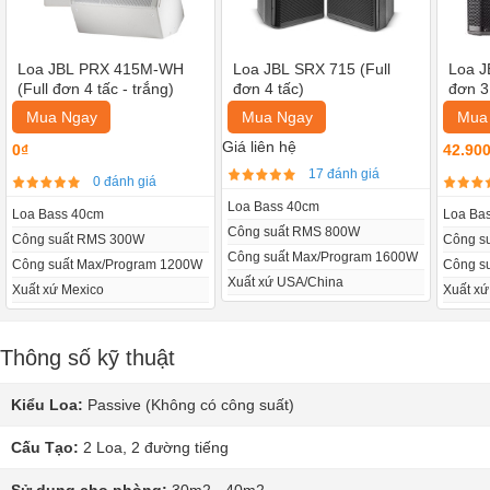
Loa JBL PRX 415M-WH
Loa JBL SRX 715 (Full
Loa J
(Full đơn 4 tấc - trắng)
đơn 4 tấc)
đơn 3
Mua Ngay
Mua Ngay
Mua
Giá liên hệ
0₫
42.90
17 đánh giá
0 đánh giá
Loa Bass 40cm
Loa Bass 40cm
Loa Ba
Công suất RMS 800W
Công suất RMS 300W
Công s
Công suất Max/Program 1600W
Công suất Max/Program 1200W
Công s
Xuất xứ USA/China
Xuất xứ Mexico
Xuất xứ
Thông số kỹ thuật
Kiểu Loa:
Passive (Không có công suất)
Cấu Tạo:
2 Loa, 2 đường tiếng