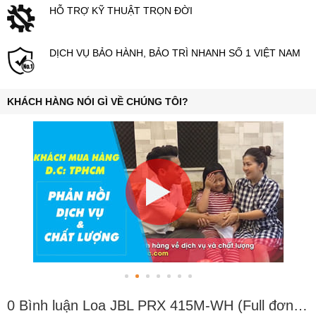
HỖ TRỢ KỸ THUẬT TRỌN ĐỜI
DỊCH VỤ BẢO HÀNH, BẢO TRÌ NHANH SỐ 1 VIỆT NAM
KHÁCH HÀNG NÓI GÌ VỀ CHÚNG TÔI?
0 Bình luận Loa JBL PRX 415M-WH (Full đơn 4 tấc - trắng)