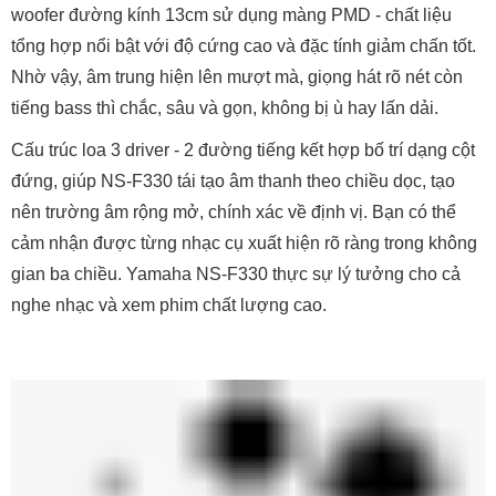
Kiểm soát âm thanh vượt trội
Một trong những điểm nổi bật khiến Yamaha NS-F330 trở
thành lựa chọn đáng giá chính là công nghệ
Waveguide
Horn
(ống dẫn sóng cho loa tweeter). Công nghệ này giúp
định hướng âm thanh phát ra một cách chính xác cả theo
trục ngang và trục dọc. Từ đó đảm bảo dải cao được lan tỏa
đều khắp không gian. Dù bạn ngồi ở đâu trong phòng, âm
thanh vẫn giữ được sự chi tiết và rõ ràng.
Ngoài ra, Yamaha NS-F330 sử dụng củ woofer PMD với
thiết kế cuộn dây và nam châm đặt ở phía dưới. Nó giúp tối
ưu hóa lực tác động lên màng loa theo hướng tuyến tính,
giảm biến dạng và tăng độ chính xác cho dải trầm. Âm bass
nhờ đó không chỉ dày dặn mà còn kiểm soát tốt, phù hợp
cho cả nhạc nhẹ lẫn các dòng nhạc mạnh như rock, EDM
hay phim hành động.