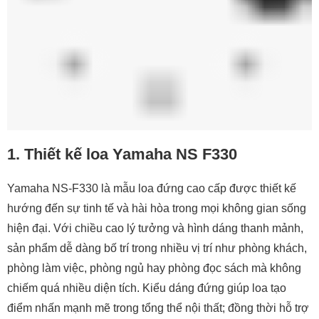
điểm nhấn mạnh mẽ trong tổng thể nội thất; đồng thời hỗ trợ
tối ưu cho việc phát tán âm thanh đều khắp không gian.
Phần thùng loa được chế tác từ gỗ MDF cao cấp, mang đến
sự chắc chắn và độ ổn định vượt trội khi vận hành ở công
suất cao. Thiết kế bo tròn tinh tế ở 2 bên vừa làm mềm hóa
đường nét tổng thể, vừa đóng vai trò quan trọng trong việc
triệt tiêu hiện tượng sóng đứng và cộng hưởng không mong
muốn bên trong thùng loa.
Điểm nhấn nổi bật ở mặt trước là cấu trúc vách kép phủ lớp
sơn bóng như gương (lấy cảm hứng từ bề mặt đàn piano
Yamaha) tạo nên vẻ ngoài sang trọng, hiện đại và rất cuốn
hút. Lớp ê căng vải cao cấp giúp bảo vệ hệ thống củ loa bên
trong khỏi bụi bẩn và va chạm, đồng thời vẫn đảm bảo hiệu
quả âm học tối ưu. Mặt sau của loa là cụm cọc kết nối mạ
vàng, vừa tăng tính thẩm mỹ, và đảm bảo khả năng dẫn
truyền tín hiệu chính xác, hạn chế nhiễu.