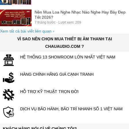
Về đầu trang
1900 0255
baochauelec@gmail.com
Hệ thống chi nhánh
Các thông tin khác
Giới thiệu
Công trình đã lắp đặt
●
●
Gửi góp ý, khiếu nại
Tuyển dụng
●
●
Hướng dẫn mua hàng Online
Chính sách bảo hành
●
●
Chính sách đổi trả
Hướng dẫn Thanh toán
●
●
Điều khoản sử dụng
Xem bản desktop
●
●