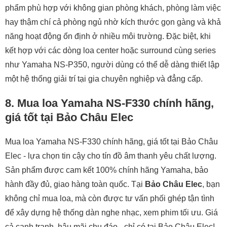
7 tháng trước - Lượt xem: 209
Xem tất cả bài viết liên quan
›
VÌ SAO NÊN CHỌN MUA THIẾT BỊ ÂM THANH TẠI
CHAUAUDIO.COM ?
HỆ THỐNG 13 SHOWROOM LỚN NHẤT VIỆT NAM
HÀNG CHÍNH HÃNG GIÁ CẠNH TRANH
HỖ TRỢ KỸ THUẬT TRỌN ĐỜI
DỊCH VỤ BẢO HÀNH, BẢO TRÌ NHANH SỐ 1 VIỆT NAM
KHÁCH HÀNG NÓI GÌ VỀ CHÚNG TÔI?