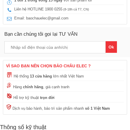
1 đổi 1 trong vòng 15 ngày
với sản phẩm lỗi
Liên hệ HOTLINE 1900 0255
(8-18h cả T7, CN)
Email: baochauelec@gmail.com
Bạn cần chúng tôi gọi lại TƯ VẤN
Ok
VÌ SAO BẠN NÊN CHỌN BẢO CHÂU ELEC ?
Hệ thống
13 cửa hàng
lớn nhất Việt Nam
Hàng
chính hãng
, giá cạnh tranh
Hỗ trợ kỹ thuật
trọn đời
Dịch vụ bảo hành, bảo trì sản phẩm nhanh
số 1 Việt Nam
Thông số kỹ thuật