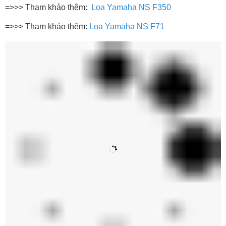
2. Cấu trúc của loa Yamaha NS F330
Loa Yamaha
NS-F330 được xây dựng theo cấu trúc 3 củ
loa, 2 đường tiếng. Cấu trúc này bao gồm một tweeter vòm
đường kính 3 cm dành cho dải cao, kết hợp cùng hai củ loa
mid/bass đường kính 13 cm đảm nhiệm dải trung và trầm.
Củ loa tweeter được chế tạo từ nhôm anodized - một vật
liệu có độ cứng cao và khả năng phản hồi nhanh, cho phép
loa đạt được dải tần số cao lên tới 45 kHz (–10 dB). Lớp xử
lý anodized giúp giảm thiểu cộng hưởng nội tại của nhôm,
tạo nên âm cao mượt mà, trong trẻo và ít bị chói gắt. Đây là
yếu tố quan trọng khi tái tạo nội dung âm thanh độ phân giải
cao (Hi-Res Audio).
Hai củ loa mid/bass sử dụng màng PMD (Polymer-injected