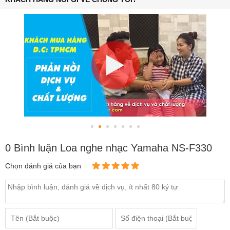
© 2016-2021 Công ty TNHH Thương mại và điện tử Bảo Châu. GPDKKD:
0106303879 do Sở KH & ĐT TP.HN cấp ngày 10/09/2013. Địa chỉ: Tầng 6 tòa nhà
MD Complex, số 68 Nguyễn Cơ Thạch, Phường Từ Liêm, Hà Nội. Điện thoại: 024
730 10 255. Email: phongkinhdoanh@baochauelec.com.