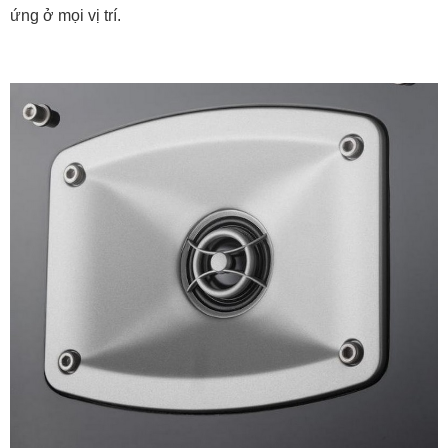
3. Công suất loa Yamaha NS-F330
Loa Yamaha NS-F330 sở hữu mức công suất tối đa lên
tới
200W
, một con số lý tưởng đối với dòng loa đứng dành
cho nghe nhạc và xem phim tại gia. Nhờ công suất mạnh
mẽ này, loa có khả năng khuếch đại âm thanh rõ ràng, đầy
nội lực, mang lại trải nghiệm nghe ấn tượng ngay cả trong
những không gian có diện tích trung bình đến lớn như
phòng khách, phòng giải trí hay phòng chiếu phim tại gia.
Công suất hoạt động cao đồng nghĩa với khả năng xử lý các
tín hiệu âm thanh ở cường độ lớn mà không bị hiện
tượng méo tiếng (distortion) hay vỡ âm. Điều này đặc biệt
quan trọng trong những đoạn nhạc cao trào, khi dải động
mở rộng hoặc khi phát các hiệu ứng âm thanh mạnh trong
phim hành động. Loa NS-F330 duy trì độ ổn định rất tốt, cho
chất âm chắc, rõ ràng ngay cả khi đẩy công suất lên mức