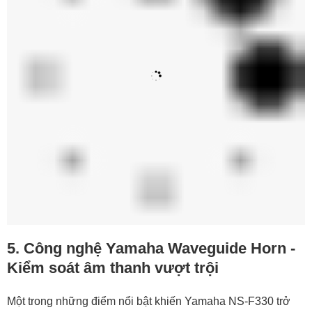
6. Khả năng kết nối của loa Yamaha NS-
F330
Loa nghe nhạc
, xem phim
Yamaha NS-F330 không chỉ
chú trọng vào chất âm mà còn được thiết kế với khả năng
kết nối tối ưu để phù hợp với nhiều hệ thống âm thanh khác
nhau. Thiết bị được trang bị
cọc đấu loa mạ vàng chất
lượng cao
, đảm bảo truyền dẫn tín hiệu chính xác, ổn định
và ít suy hao hơn so với các cọc loa thông thường. Thiết kế
này mang lợi ích lớn trong các hệ thống âm thanh cao cấp.
Ngoài ra, NS-F330 hỗ trợ
đấu dây kiểu bi-wire hoặc bi-
amp
. Tức là bạn có thể tách riêng đường tín hiệu cho loa
treble và mid/bass nếu sử dụng amply hỗ trợ. Người dùng
có thể tinh chỉnh dải tần một cách chi tiết hơn, nâng cao độ
phân giải âm thanh và tối ưu hóa hiệu suất vận hành tổng