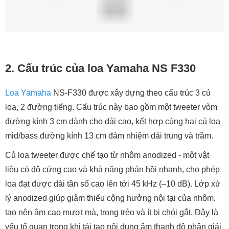
Mica Diaphragm) – vật liệu tổng hợp có đặc tính nhẹ, cứng
và độ suy hao nội bộ lý tưởng. Nhờ đó, các củ loa này có
thể đáp ứng nhanh với tín hiệu âm thanh, hạn chế méo tiếng
và tái hiện dải trung-trầm một cách chính xác, mạnh mẽ
nhưng vẫn mượt mà, dễ nghe. Thiết kế dạng đôi (dual
woofer) còn tăng cường khả năng tái tạo dải trầm, giúp âm
thanh trở nên sâu lắng, đầy đặn hơn trong không gian
phòng.
Việc bố trí các củ loa theo cấu trúc đối xứng dọc (vertical
symmetry) không chỉ tối ưu hóa sự kết hợp giữa các dải tần
mà còn mở rộng vùng phủ âm và cải thiện khả năng tái hiện
trường âm stereo. Người nghe sẽ cảm nhận được sự hiện
diện rõ ràng của từng nhạc cụ, giọng hát hay âm thanh hiệu
ứng ở mọi vị trí.