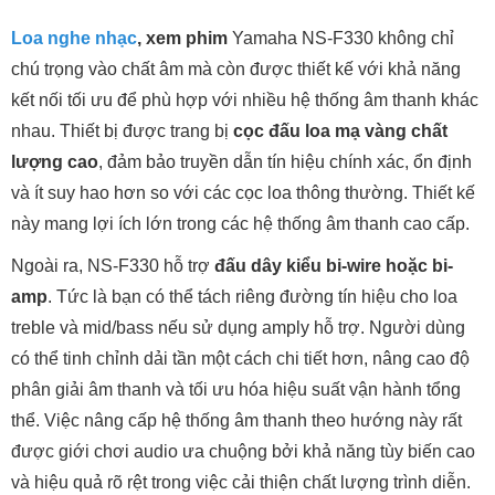
7. Ứng dụng thực tế của loa Yamaha NS-
F330
Với thiết kế sang trọng, chất âm trung thực và công suất
mạnh mẽ, Yamaha NS-F330 là sự lựa chọn lý tưởng cho
nhiều mục đích sử dụng khác nhau: từ nghe nhạc Hi-Fi chất
lượng cao, xem phim tại gia theo chuẩn âm thanh vòm, đến
làm loa front trong hệ thống home theater 5.1 hoặc 7.1. Sản
phẩm phù hợp với không gian phòng khách, phòng làm việc
hay thậm chí cả phòng ngủ nhờ kích thước gọn gàng và khả