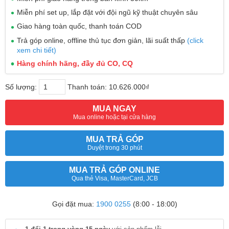
Miễn phí set up, lắp đặt với đội ngũ kỹ thuật chuyên sâu
Giao hàng toàn quốc, thanh toán COD
Trả góp online, offline thủ tục đơn giản, lãi suất thấp
(click
xem chi tiết)
Hàng chính hãng, đầy đủ CO, CQ
Số lượng:
Thanh toán:
10.626.000₫
MUA NGAY
Mua online hoặc tại cửa hàng
MUA TRẢ GÓP
Duyệt trong 30 phút
MUA TRẢ GÓP ONLINE
Qua thẻ Visa, MasterCard, JCB
Gọi đặt mua:
1900 0255
(8:00 - 18:00)