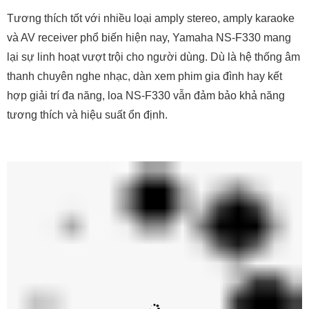
năng hoạt động ổn định ở nhiều môi trường. Đặc biệt, khi
kết hợp với các dòng loa center hoặc surround cùng series
như Yamaha NS-P350, người dùng có thể dễ dàng thiết lập
một hệ thống giải trí tại gia chuyên nghiệp và đẳng cấp.
8. Mua loa Yamaha NS-F330 chính hãng,
giá tốt tại Bảo Châu Elec
Mua loa Yamaha NS-F330 chính hãng, giá tốt tại Bảo Châu
Elec - lựa chọn tin cậy cho tín đồ âm thanh yêu chất lượng.
Sản phẩm được cam kết 100% chính hãng Yamaha, bảo
hành đầy đủ, giao hàng toàn quốc. Tại
Bảo Châu Elec
, bạn
không chỉ mua loa, mà còn được tư vấn phối ghép tận tình
để xây dựng hệ thống dàn nghe nhạc, xem phim tối ưu. Giá
cả cạnh tranh, hậu mãi chu đáo - chỉ có tại Bảo Châu Elec!
Gọi ngay hotline 1900 0255 để được tư vấn chi tiết nhất!