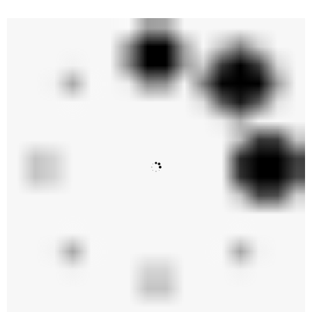
được xử lý anodized triệt tiêu cộng hưởng kim loại vốn dễ
gây gắt tai ở dải cao. Đồng thời tạo nên âm thanh trong trẻo,
sắc nét với độ chi tiết cao, có thể đạt tới tần số 45kHz; lý
tưởng cho các nguồn âm độ phân giải cao như FLAC, DSD
hoặc đĩa SACD.
Dải trung và trầm của NS-F330 được đảm nhận bởi cặp
woofer đường kính 13cm sử dụng màng PMD - chất liệu
tổng hợp nổi bật với độ cứng cao và đặc tính giảm chấn tốt.
Nhờ vậy, âm trung hiện lên mượt mà, giọng hát rõ nét còn
tiếng bass thì chắc, sâu và gọn, không bị ù hay lấn dải.
Cấu trúc loa 3 driver - 2 đường tiếng kết hợp bố trí dạng cột
đứng, giúp NS-F330 tái tạo âm thanh theo chiều dọc, tạo
nên trường âm rộng mở, chính xác về định vị. Bạn có thể
cảm nhận được từng nhạc cụ xuất hiện rõ ràng trong không
gian ba chiều. Yamaha NS-F330 thực sự lý tưởng cho cả