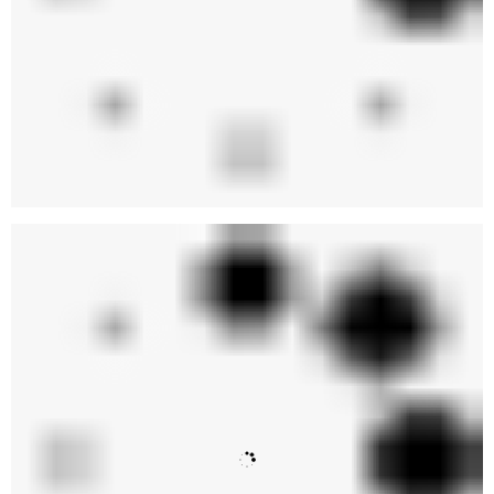
1. Thiết kế loa Yamaha NS F330
Yamaha NS-F330 là mẫu loa đứng cao cấp được thiết kế
hướng đến sự tinh tế và hài hòa trong mọi không gian sống
hiện đại. Với chiều cao lý tưởng và hình dáng thanh mảnh,
sản phẩm dễ dàng bố trí trong nhiều vị trí như phòng khách,
phòng làm việc, phòng ngủ hay phòng đọc sách mà không
chiếm quá nhiều diện tích. Kiểu dáng đứng giúp loa tạo