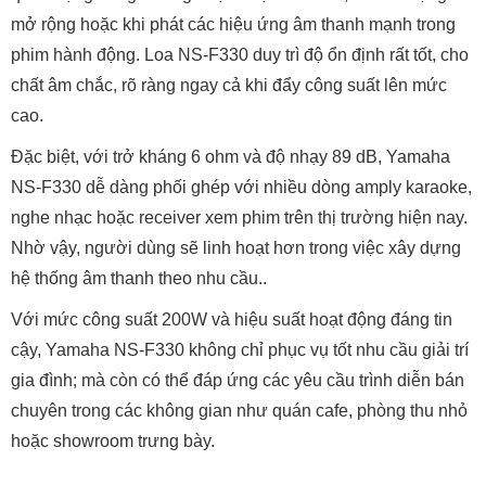
4. Chất lượng âm thanh của loa NS-F330
Loa nghe nhạc Yamaha
NS-F330 được thiết kế để truyền
tải âm nhạc một cách chân thực và cảm xúc, mang lại trải
nghiệm nghe đầy mê hoặc cho cả người chơi âm thanh khó
tính. Chất lượng âm thanh có được nhờ loa tweeter dạng
vòm bằng nhôm, có đường kính 3 cm, được tích hợp cuộn
dây CCAW (Copper-Clad Aluminium Wire) - một công nghệ
cao thường thấy trong các dòng loa hi-end. Vật liệu nhôm