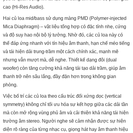
➣
Xem thêm:
Top 8 Loa Yamaha nghe nhạc hay và xem
phim mãn nhãn