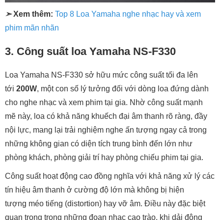
cao.
Đặc biệt, với trở kháng 6 ohm và độ nhạy 89 dB, Yamaha
NS-F330 dễ dàng phối ghép với nhiều dòng amply karaoke,
nghe nhạc hoặc receiver xem phim trên thị trường hiện nay.
Nhờ vậy, người dùng sẽ linh hoạt hơn trong việc xây dựng
hệ thống âm thanh theo nhu cầu..
Với mức công suất 200W và hiệu suất hoạt động đáng tin
cậy, Yamaha NS-F330 không chỉ phục vụ tốt nhu cầu giải trí
gia đình; mà còn có thể đáp ứng các yêu cầu trình diễn bán
chuyên trong các không gian như quán cafe, phòng thu nhỏ
hoặc showroom trưng bày.