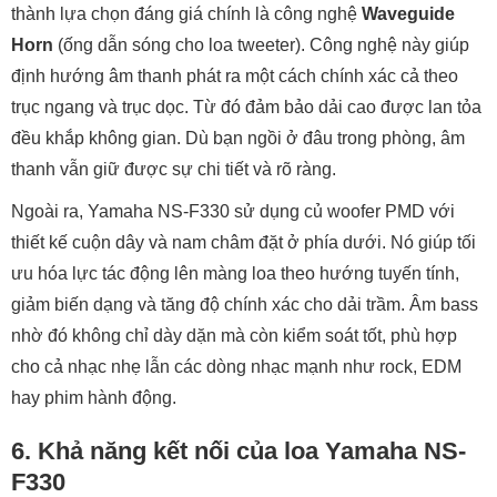
thể. Việc nâng cấp hệ thống âm thanh theo hướng này rất
được giới chơi audio ưa chuộng bởi khả năng tùy biến cao
và hiệu quả rõ rệt trong việc cải thiện chất lượng trình diễn.
Tương thích tốt với nhiều loại amply stereo, amply karaoke
và AV receiver phổ biến hiện nay, Yamaha NS-F330 mang
lại sự linh hoạt vượt trội cho người dùng. Dù là hệ thống âm
thanh chuyên nghe nhạc, dàn xem phim gia đình hay kết
hợp giải trí đa năng, loa NS-F330 vẫn đảm bảo khả năng
tương thích và hiệu suất ổn định.