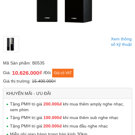
Xem thông
số kỹ thuật
Mã Sản phẩm: B0535
10.626.000₫
Giá:
/Đôi
Giá có VAT
Giá thị trường:
15.400.000₫
KHUYẾN MÃI - ƯU ĐÃI
Tặng PMH trị giá
200.000đ
khi mua thêm amply nghe nhạc,
xem phim
Tặng PMH trị giá
100.000đ
khi mua thêm sub nghe nhạc
Tặng PMH trị giá
200.000đ
khi mua đầu nghe nhạc
Miễn phí giao hàng trong bán kính 30km