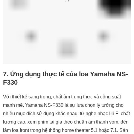
Tin tức liên quan
Mua Loa Nghe Nhạc Chính Hãng Dịp Tết Ở Đâu?
3 ngày trước - Lượt xem: 204
Mua Loa Nghe Nhạc Trước Tết Có Nên Không?
Thời Điểm Mua Lời Nhất
6 tháng trước - Lượt xem: 170
Bật mí những mẫu Loa Nghe Nhạc Làm Quà Tết
2026!
3 ngày trước - Lượt xem: 197
Loa Nghe Nhạc Bán Chạy Được Người Dùng Ưa
Chuộng Dịp Tết
hôm qua - Lượt xem: 177
Gợi Ý Loa Nghe Nhạc Cho Gia Đình Dịp Tết!
hôm qua - Lượt xem: 207
Nên Mua Loa Nghe Nhạc Nào Nghe Hay Bày Đẹp
Tết 2026?