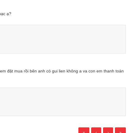
hạc ạ?
m đặt mua rồi bên anh có gui lien không a va con em thanh toán
«
‹
›
»