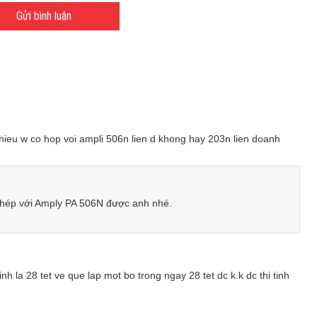
Gửi bình luận
ieu w co hop voi ampli 506n lien d khong hay 203n lien doanh
ghép với Amply PA 506N được anh nhé.
h la 28 tet ve que lap mot bo trong ngay 28 tet dc k.k dc thi tinh