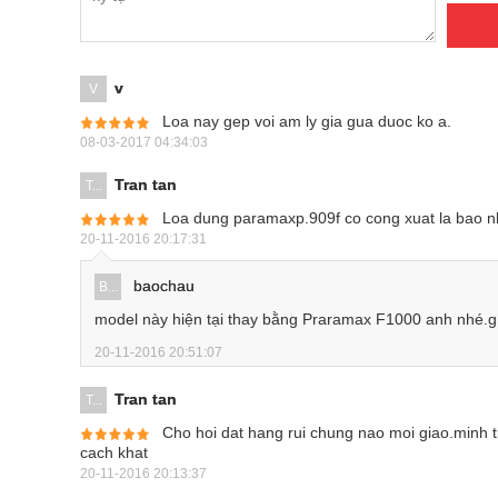
v
V
Loa nay gep voi am ly gia gua duoc ko a.
08-03-2017 04:34:03
Tran tan
T...
Loa dung paramaxp.909f co cong xuat la bao nh
20-11-2016 20:17:31
baochau
B...
model này hiện tại thay bằng Praramax F1000 anh nhé.
20-11-2016 20:51:07
Tran tan
T...
Cho hoi dat hang rui chung nao moi giao.minh tin
cach khat
20-11-2016 20:13:37