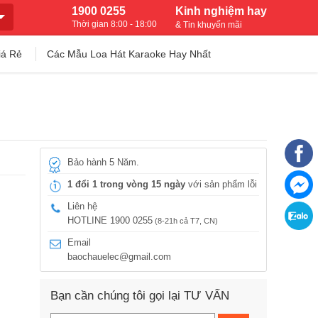
1900 0255
Kinh nghiệm hay
Thời gian 8:00 - 18:00
& Tin khuyến mãi
iá Rẻ
Các Mẫu Loa Hát Karaoke Hay Nhất
Bảo hành 5 Năm.
1 đổi 1 trong vòng 15 ngày
với sản phẩm lỗi
Liên hệ
HOTLINE 1900 0255
(8-21h cả T7, CN)
Email
baochauelec@gmail.com
Bạn cần chúng tôi gọi lại TƯ VẤN