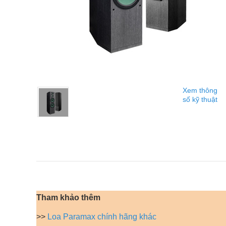
Xem thông
số kỹ thuật
Tham khảo thêm
>>
Loa Paramax chính hãng khác