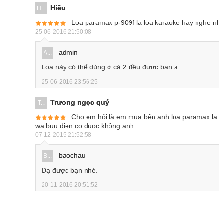
Hiếu
H...
Loa paramax p-909f la loa karaoke hay nghe n
25-06-2016 21:50:08
admin
A...
Loa này có thể dùng ở cả 2 đều được bạn ạ
25-06-2016 23:56:25
Trương ngọc quý
T...
Cho em hỏi là em mua bên anh loa paramax la e
wa buu dien co duoc không anh
07-12-2015 21:52:58
baochau
B...
Dạ được bạn nhé.
20-11-2016 20:51:52