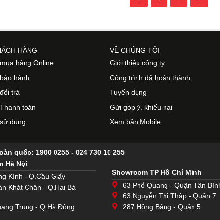
HÁCH HÀNG
VỀ CHÚNG TÔI
mua hàng Online
Giới thiệu công ty
 bảo hành
Công trình đã hoàn thành
đổi trả
Tuyển dụng
Thanh toán
Gửi góp ý, khiếu nại
 sử dụng
Xem bản Mobile
toàn quốc:
1900 0255
-
024 730 10 255
 Hà Nội
Showroom TP Hồ Chí Minh
ng Kính - Q.Cầu Giấy
63 Phổ Quang - Quận Tân Bìn
ần Khát Chân - Q.Hai Bà
63 Nguyễn Thị Thập - Quận 7
ang Trung - Q.Hà Đông
287 Hồng Bàng - Quận 5