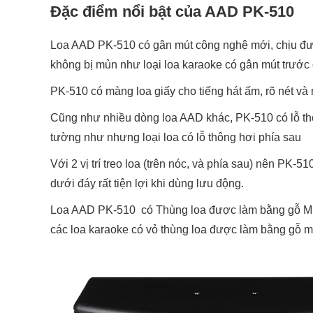
Đặc điểm nổi bật của AAD PK-510
Loa AAD PK-510 có gân mút công nghệ mới, chịu đượ
không bị mủn như loại loa karaoke có gân mút trước
PK-510 có màng loa giấy cho tiếng hát ấm, rõ nét v
Cũng như nhiều dòng loa AAD khác, PK-510 có lỗ th
tường như nhưng loại loa có lỗ thông hơi phía sau
Với 2 vị trí treo loa (trên nóc, và phía sau) nên PK-51
dưới đáy rất tiện lợi khi dùng lưu động.
Loa AAD PK-510 có Thùng loa được làm bằng gỗ MDF
các loa karaoke có vỏ thùng loa được làm bằng gỗ mù