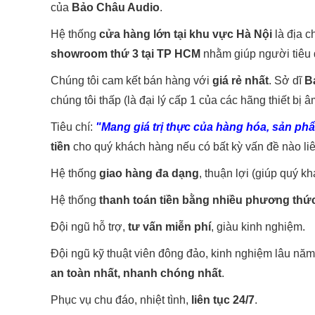
của
Bảo Châu Audio
.
Hệ thống
cửa hàng lớn tại khu vực Hà Nội
là địa c
showroom thứ 3 tại TP HCM
nhằm giúp người tiêu 
Chúng tôi cam kết bán hàng với
giá rẻ nhất
. Sở dĩ
B
chúng tôi thấp (là đại lý cấp 1 của các hãng thiết bị â
Tiêu chí:
"Mang giá trị thực của hàng hóa, sản phẩ
tiền
cho quý khách hàng nếu có bất kỳ vấn đề nào li
Hệ thống
giao hàng đa dạng
, thuận lợi (giúp quý 
Hệ thống
thanh toán tiền bằng nhiều phương thứ
Đội ngũ hỗ trợ,
tư vấn miễn phí
, giàu kinh nghiệm.
Đội ngũ kỹ thuật viên đông đảo, kinh nghiệm lâu nă
an toàn nhất, nhanh chóng nhất
.
Phục vụ chu đáo, nhiệt tình,
liên tục 24/7
.