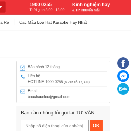
1900 0255
Kinh nghiệm hay
Thời gian 8:00 - 18:00
& Tin khuyến mãi
iá Rẻ
Các Mẫu Loa Hát Karaoke Hay Nhất
Bảo hành 12 tháng.
Liên hệ
HOTLINE 1900 0255
(8-21h cả T7, CN)
Email
baochauelec@gmail.com
Bạn cần chúng tôi gọi lại TƯ VẤN
OK