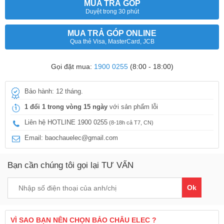
MUA TRẢ GÓP
Duyệt trong 30 phút
MUA TRẢ GÓP ONLINE
Qua thẻ Visa, MasterCard, JCB
Gọi đặt mua:
1900 0255
(8:00 - 18:00)
Bảo hành: 12 tháng.
1 đổi 1 trong vòng 15 ngày
với sản phẩm lỗi
Liên hệ HOTLINE 1900 0255
(8-18h cả T7, CN)
Email: baochauelec@gmail.com
Bạn cần chúng tôi gọi lại TƯ VẤN
Ok
VÌ SAO BẠN NÊN CHỌN BẢO CHÂU ELEC ?