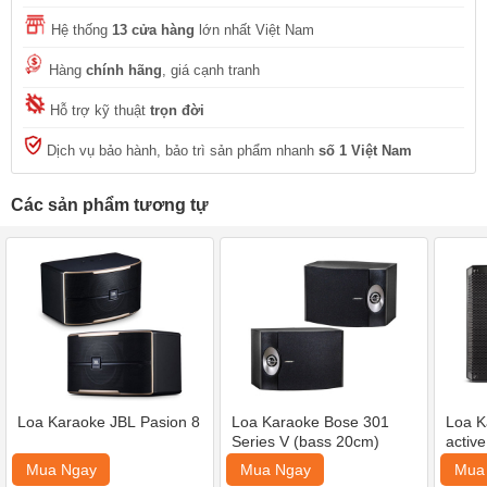
Hệ thống
13 cửa hàng
lớn nhất Việt Nam
Hàng
chính hãng
, giá cạnh tranh
Hỗ trợ kỹ thuật
trọn đời
Dịch vụ bảo hành, bảo trì sản phẩm nhanh
số 1 Việt Nam
Các sản phẩm tương tự
Loa Karaoke JBL Pasion 8
Loa Karaoke Bose 301
Loa K
Series V (bass 20cm)
activ
Mua Ngay
Mua Ngay
Mua