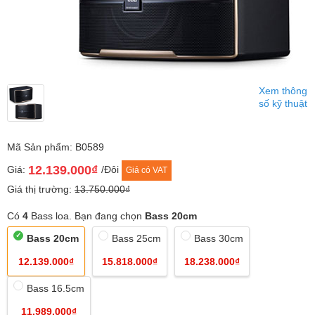
Xem thông
số kỹ thuật
Mã Sản phẩm: B0589
12.139.000₫
Giá:
/Đôi
Giá có VAT
Giá thị trường:
13.750.000₫
Có
4
Bass loa. Bạn đang chọn
Bass 20cm
Bass 20cm
Bass 25cm
Bass 30cm
12.139.000₫
15.818.000₫
18.238.000₫
Bass 16.5cm
11.989.000₫