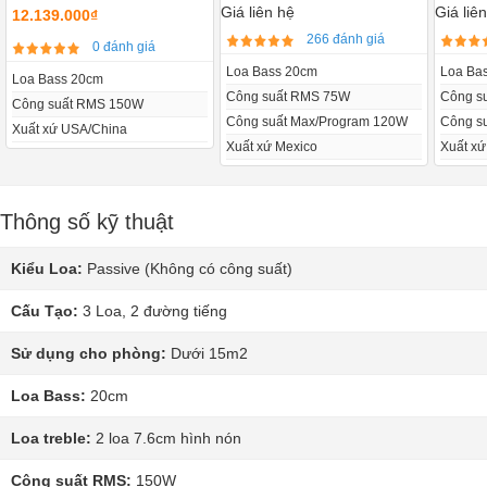
Giá liên hệ
Giá liê
12.139.000₫
266 đánh giá
0 đánh giá
Loa Bass 20cm
Loa Ba
Loa Bass 20cm
Công suất RMS 75W
Công s
Công suất RMS 150W
Công suất Max/Program 120W
Công s
Xuất xứ USA/China
Xuất xứ Mexico
Xuất x
Thông số kỹ thuật
Kiểu Loa:
Passive (Không có công suất)
Cấu Tạo:
3 Loa, 2 đường tiếng
Sử dụng cho phòng:
Dưới 15m2
Loa Bass:
20cm
Loa treble:
2 loa 7.6cm hình nón
Công suất RMS:
150W