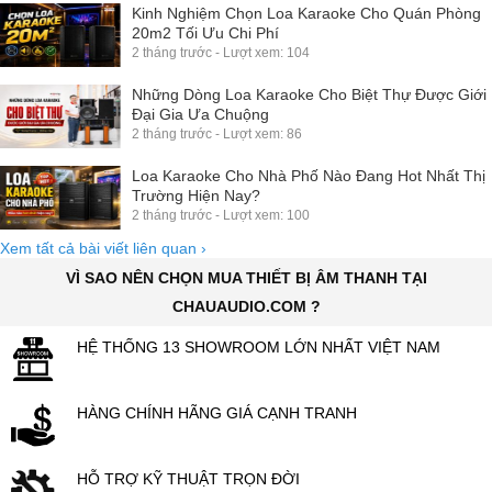
Kinh Nghiệm Chọn Loa Karaoke Cho Quán Phòng
20m2 Tối Ưu Chi Phí
2 tháng trước - Lượt xem: 104
Những Dòng Loa Karaoke Cho Biệt Thự Được Giới
Đại Gia Ưa Chuộng
2 tháng trước - Lượt xem: 86
Loa Karaoke Cho Nhà Phố Nào Đang Hot Nhất Thị
Trường Hiện Nay?
2 tháng trước - Lượt xem: 100
Xem tất cả bài viết liên quan
›
VÌ SAO NÊN CHỌN MUA THIẾT BỊ ÂM THANH TẠI
CHAUAUDIO.COM ?
HỆ THỐNG 13 SHOWROOM LỚN NHẤT VIỆT NAM
HÀNG CHÍNH HÃNG GIÁ CẠNH TRANH
HỖ TRỢ KỸ THUẬT TRỌN ĐỜI