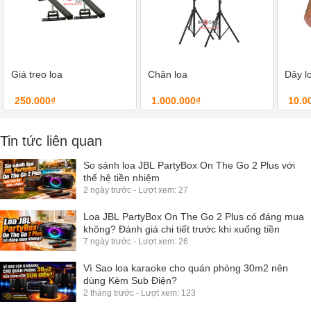
Giá treo loa
Chân loa
Dây l
250.000₫
1.000.000₫
10.0
Tin tức liên quan
So sánh loa JBL PartyBox On The Go 2 Plus với
thế hệ tiền nhiệm
2 ngày trước - Lượt xem: 27
Loa JBL PartyBox On The Go 2 Plus có đáng mua
không? Đánh giá chi tiết trước khi xuống tiền
7 ngày trước - Lượt xem: 26
Vì Sao loa karaoke cho quán phòng 30m2 nên
dùng Kèm Sub Điện?
2 tháng trước - Lượt xem: 123