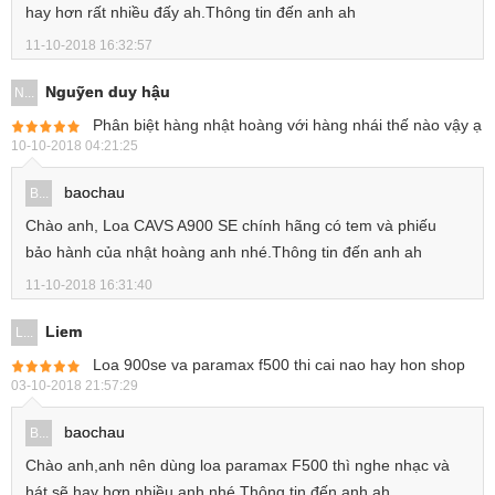
hay hơn rất nhiều đấy ah.Thông tin đến anh ah
11-10-2018 16:32:57
Nguỹen duy hậu
N...
Phân biệt hàng nhật hoàng với hàng nhái thế nào vậy ạ
10-10-2018 04:21:25
baochau
B...
Chào anh, Loa CAVS A900 SE chính hãng có tem và phiếu
bảo hành của nhật hoàng anh nhé.Thông tin đến anh ah
11-10-2018 16:31:40
Liem
L...
Loa 900se va paramax f500 thi cai nao hay hon shop
03-10-2018 21:57:29
baochau
B...
Chào anh,anh nên dùng loa paramax F500 thì nghe nhạc và
hát sẽ hay hơn nhiều anh nhé.Thông tin đến anh ah