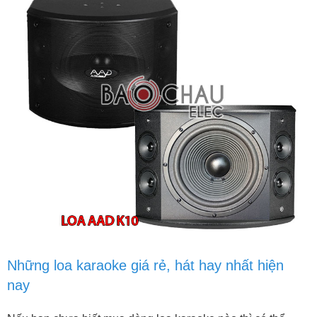
Những loa karaoke giá rẻ, hát hay nhất hiện
nay