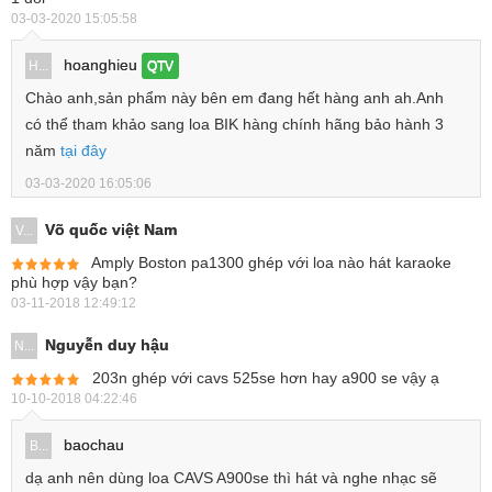
03-03-2020 15:05:58
hoanghieu
H...
QTV
Chào anh,sản phẩm này bên em đang hết hàng anh ah.Anh
có thể tham khảo sang loa BIK hàng chính hãng bảo hành 3
năm
tại đây
03-03-2020 16:05:06
Võ quốc việt Nam
V...
Amply Boston pa1300 ghép với loa nào hát karaoke
phù hợp vậy bạn?
03-11-2018 12:49:12
Nguyễn duy hậu
N...
203n ghép với cavs 525se hơn hay a900 se vậy ạ
10-10-2018 04:22:46
baochau
B...
dạ anh nên dùng loa CAVS A900se thì hát và nghe nhạc sẽ