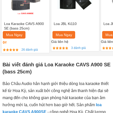
Loa Karaoke CAVS A900
Loa JBL Ki110
Loa J
SE (bass 25cm)
Mua Ngay
Mua Ngay
Mua
Giá liên hệ
Giá liê
0₫
3 đánh giá
26 đánh giá
Bài viết đánh giá Loa Karaoke CAVS A900 SE
(bass 25cm)
Bảo Châu Audio hân hạnh giới thiệu dòng loa karaoke thiết
kế từ Hoa Kỳ, sản xuất bởi công nghệ âm thanh hiện đại sẽ
mang đến cho không gian phòng hát karaoke của bạn âm
hưởng mới lạ, cuốn hút hơn bao giờ hết. Sản phẩm
loa
karaoke CAVS A900SE
- công nghệ Hoa Kỳ, Chất lượng