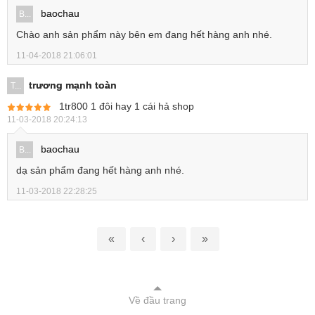
baochau
B...
Chào anh sản phẩm này bên em đang hết hàng anh nhé.
11-04-2018 21:06:01
trương mạnh toàn
T...
1tr800 1 đôi hay 1 cái hả shop
11-03-2018 20:24:13
baochau
B...
dạ sản phẩm đang hết hàng anh nhé.
11-03-2018 22:28:25
«
‹
›
»
Về đầu trang