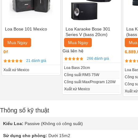
Loa Bose 101 Mexico
Loa Karaoke Bose 301
Loa K
Series V (bass 20cm)
(bass
Mua Ngay
Mua Ngay
Mua
Giá liên hệ
0₫
6.889.
266 đánh giá
21 đánh giá
Loa Bass 20cm
Xuất xứ Mexico
Loa Ba
Công suất RMS 75W
Công s
Công suất Max/Program 120W
Công s
Xuất xứ Mexico
Xuất xứ
Thông số kỹ thuật
Kiểu Loa:
Passive (Không có công suất)
Sử dụng cho phòng:
Dưới 15m2