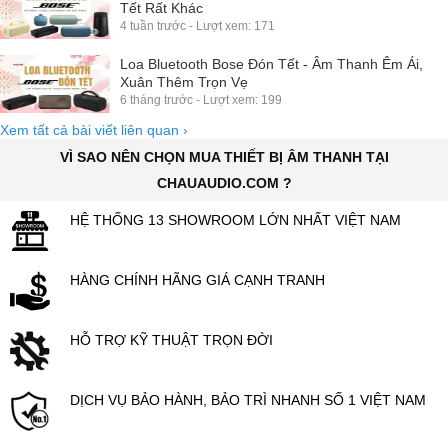
Tết Rất Khác
4 tuần trước - Lượt xem: 171
Loa Bluetooth Bose Đón Tết - Âm Thanh Êm Ái,
Xuân Thêm Trọn Vẹ
6 tháng trước - Lượt xem: 199
Xem tất cả bài viết liên quan
›
VÌ SAO NÊN CHỌN MUA THIẾT BỊ ÂM THANH TẠI
CHAUAUDIO.COM ?
HỆ THỐNG 13 SHOWROOM LỚN NHẤT VIỆT NAM
HÀNG CHÍNH HÃNG GIÁ CẠNH TRANH
HỖ TRỢ KỸ THUẬT TRỌN ĐỜI
DỊCH VỤ BẢO HÀNH, BẢO TRÌ NHANH SỐ 1 VIỆT NAM