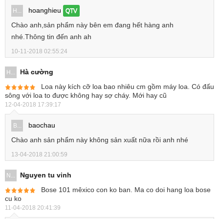
hoanghieu
H...
QTV
Chào anh,sản phẩm này bên em đang hết hàng anh
nhé.Thông tin đến anh ah
10-11-2018 02:55:24
Hà cường
H...
Loa này kích cỡ loa bao nhiêu cm gồm máy loa. Có đấu
sông với loa to được không hay sợ cháy. Mới hay cũ
12-04-2018 17:39:17
baochau
B...
Chào anh sản phẩm này không sản xuất nữa rồi anh nhé
13-04-2018 21:00:59
Nguyen tu vinh
N...
Bose 101 mêxico con ko ban. Ma co doi hang loa bose
cu ko
11-04-2018 20:41:39