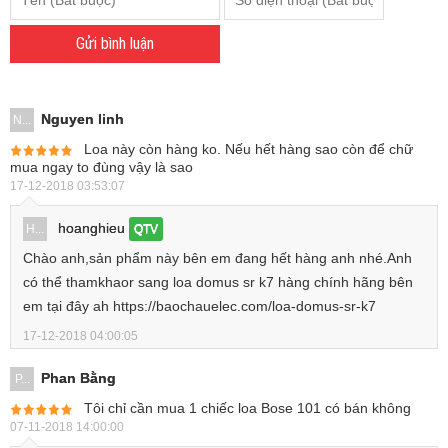
Gửi bình luận
Nguyen linh
N...
Loa này còn hàng ko. Nếu hết hàng sao còn để chữ
mua ngay to đùng vậy là sao
17-12-2018 03:53:07
hoanghieu
H...
QTV
Chào anh,sản phẩm này bên em đang hết hàng anh nhé.Anh
có thể thamkhaor sang loa domus sr k7 hàng chính hãng bên
em tại đây ah https://baochauelec.com/loa-domus-sr-k7
17-12-2018 04:00:05
Phan Bằng
P...
Tôi chỉ cần mua 1 chiếc loa Bose 101 có bán không
07-11-2018 14:00:00