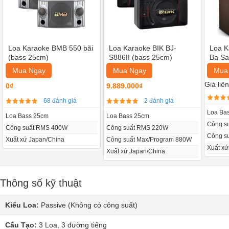
Loa Karaoke BMB 550 bãi
Loa Karaoke BIK BJ-
Loa K
(bass 25cm)
S886II (bass 25cm)
Ba Sa
Mua Ngay
Mua Ngay
Mua
Giá liê
0₫
9.889.000₫
68 đánh giá
2 đánh giá
Loa Ba
Loa Bass 25cm
Loa Bass 25cm
Công s
Công suất RMS 400W
Công suất RMS 220W
Công s
Xuất xứ Japan/China
Công suất Max/Program 880W
Xuất x
Xuất xứ Japan/China
Thông số kỹ thuật
Kiểu Loa:
Passive (Không có công suất)
Cấu Tạo:
3 Loa, 3 đường tiếng