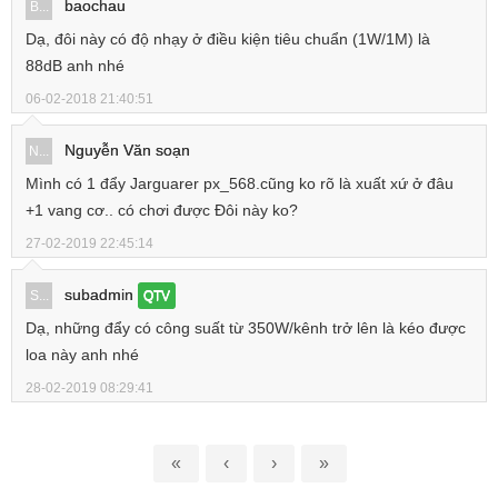
baochau
B...
Dạ, đôi này có độ nhạy ở điều kiện tiêu chuẩn (1W/1M) là
88dB anh nhé
06-02-2018 21:40:51
Nguyễn Văn soạn
N...
Mình có 1 đẩy Jarguarer px_568.cũng ko rõ là xuất xứ ở đâu
+1 vang cơ.. có chơi được Đôi này ko?
27-02-2019 22:45:14
subadmin
S...
QTV
Dạ, những đẩy có công suất từ 350W/kênh trở lên là kéo được
loa này anh nhé
28-02-2019 08:29:41
«
‹
›
»