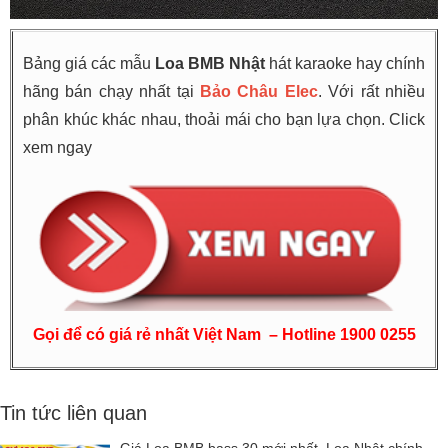
Bảng giá các mẫu
Loa BMB Nhật
hát karaoke hay chính
hãng bán chạy nhất tại
Bảo Châu Elec
. Với rất nhiều
phân khúc khác nhau, thoải mái cho bạn lựa chọn. Click
xem ngay
Gọi để có giá rẻ nhất Việt Nam – Hotline 1900 0255
Tin tức liên quan
Giá Loa BMB bass 30 mới nhất. Loa Nhật chính