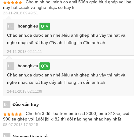
Cho minh hoi minh co amli 506n gold blutl ghép voi loa
nay hát craok va nghe nhạc co hay k
23-11-2018 09:49:51
hoanghieu
H...
QTV
Chào anh,dạ được anh nhé.Nếu anh ghép như vậy thì hát và
nghe nhạc sẽ rất hay đấy ah.Thông tin đến anh ah
24-11-2018 02:11:11
hoanghieu
H...
QTV
Chào anh,dạ được anh nhé.Nếu anh ghép như vậy thì hát và
nghe nhạc sẽ rất hay đấy ah.Thông tin đến anh ah
24-11-2018 02:11:39
Đào văn huy
Đ...
Cho hỏi 3 đôi loa trên bmb csd 2000; bmb 312se; csd
900 se ghép với 1đôi jbl ki 82 thì đôi nào nghe nhạc hay nhất
08-07-2018 17:52:15
Nguyen thanh tú
N...