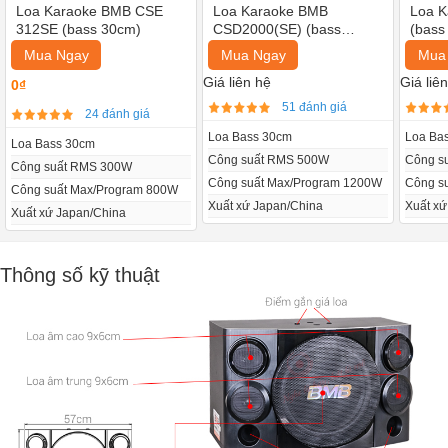
Loa Karaoke BMB CSE
Loa Karaoke BMB
Loa K
312SE (bass 30cm)
CSD2000(SE) (bass
(bass
30cm)
Mua Ngay
Mua Ngay
Mua
Giá liên hệ
Giá liê
0₫
51 đánh giá
24 đánh giá
Loa Bass 30cm
Loa Ba
Loa Bass 30cm
Công suất RMS 500W
Công s
Công suất RMS 300W
Công suất Max/Program 1200W
Công s
Công suất Max/Program 800W
Xuất xứ Japan/China
Xuất xứ
Xuất xứ Japan/China
Thông số kỹ thuật