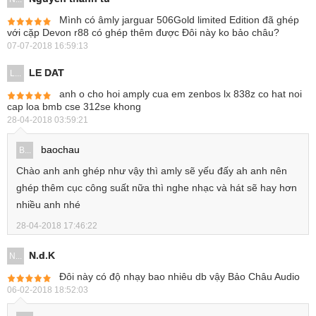
Mình có âmly jarguar 506Gold limited Edition đã ghép
với cặp Devon r88 có ghép thêm được Đôi này ko bảo châu?
07-07-2018 16:59:13
LE DAT
L...
anh o cho hoi amply cua em zenbos lx 838z co hat noi
cap loa bmb cse 312se khong
28-04-2018 03:59:21
baochau
B...
Chào anh anh ghép như vậy thì amly sẽ yếu đấy ah anh nên
ghép thêm cục công suất nữa thì nghe nhạc và hát sẽ hay hơn
nhiều anh nhé
28-04-2018 17:46:22
N.d.K
N...
Đôi này có độ nhạy bao nhiêu db vậy Bảo Châu Audio
06-02-2018 18:52:03