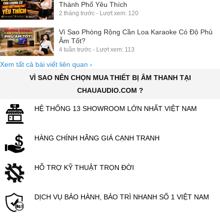
Thành Phố Yêu Thích
2 tháng trước - Lượt xem: 120
Vì Sao Phòng Rộng Cần Loa Karaoke Có Độ Phủ
Âm Tốt?
4 tuần trước - Lượt xem: 113
Xem tất cả bài viết liên quan
›
VÌ SAO NÊN CHỌN MUA THIẾT BỊ ÂM THANH TẠI
CHAUAUDIO.COM ?
HỆ THỐNG 13 SHOWROOM LỚN NHẤT VIỆT NAM
HÀNG CHÍNH HÃNG GIÁ CẠNH TRANH
HỖ TRỢ KỸ THUẬT TRỌN ĐỜI
DỊCH VỤ BẢO HÀNH, BẢO TRÌ NHANH SỐ 1 VIỆT NAM