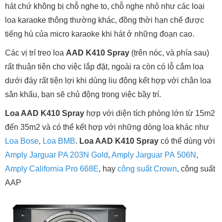
hát chứ không bị chỗ nghe to, chỗ nghe nhỏ như các loại
loa karaoke thông thường khác, đồng thời hạn chế được
tiếng hú của micro karaoke khi hát ở những đoạn cao.
Các vị trí treo loa
AAD K410 Spray
(trên nóc, và phía sau)
rất thuận tiên cho việc lắp đặt, ngoài ra còn có lỗ cắm loa
dưới đáy rất tiện lợi khi dùng liu động kết hợp với chân loa
sân khấu, bạn sẽ chủ động trong việc bầy trí.
Loa AAD K410 Spray
hợp với diện tích phòng lớn từ 15m2
đến 35m2 và có thể kết hợp với những dòng loa khác như
Loa Bose
,
Loa BMB
.
Loa AAD K410 Spray
có thể dùng với
Amply Jarguar PA 203N Gold
,
Amply Jarguar PA 506N
,
Amply California Pro 668E
, hay
công suất Crown
, công suất
AAP