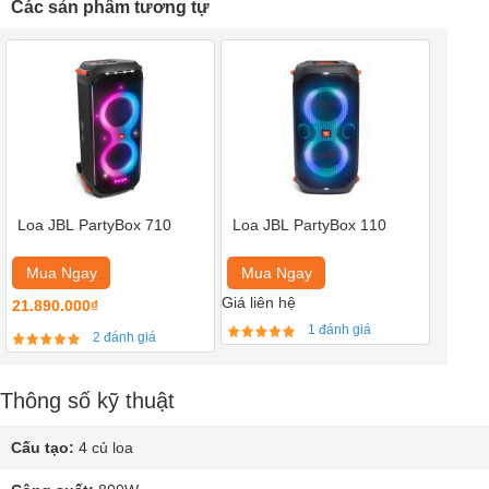
Các sản phẩm tương tự
Loa JBL PartyBox 710
Loa JBL PartyBox 110
Mua Ngay
Mua Ngay
Giá liên hệ
21.890.000₫
1 đánh giá
2 đánh giá
Thông số kỹ thuật
Cấu tạo:
4 củ loa