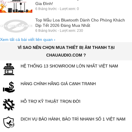
Gia Đình!
6 tháng trước - Lượt xem: 0
Top Mẫu Loa Bluetooth Dành Cho Phòng Khách
Dịp Tết 2026 Đáng Mua Nhất
6 tháng trước - Lượt xem: 230
Xem tất cả bài viết liên quan
›
VÌ SAO NÊN CHỌN MUA THIẾT BỊ ÂM THANH TẠI
CHAUAUDIO.COM ?
HỆ THỐNG 13 SHOWROOM LỚN NHẤT VIỆT NAM
HÀNG CHÍNH HÃNG GIÁ CẠNH TRANH
HỖ TRỢ KỸ THUẬT TRỌN ĐỜI
DỊCH VỤ BẢO HÀNH, BẢO TRÌ NHANH SỐ 1 VIỆT NAM