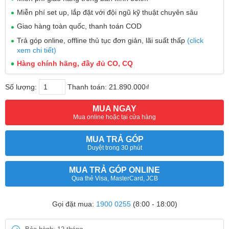
Miễn phí set up, lắp đặt với đội ngũ kỹ thuật chuyên sâu
Giao hàng toàn quốc, thanh toán COD
Trả góp online, offline thủ tục đơn giản, lãi suất thấp
(click
xem chi tiết)
Hàng chính hãng, đầy đủ CO, CQ
Số lượng:
Thanh toán:
21.890.000₫
MUA NGAY
Mua online hoặc tại cửa hàng
MUA TRẢ GÓP
Duyệt trong 30 phút
MUA TRẢ GÓP ONLINE
Qua thẻ Visa, MasterCard, JCB
Gọi đặt mua:
1900 0255
(8:00 - 18:00)