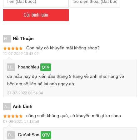
Gửi bình luận
Hồ Thuận
H...
Con này có khuyến mãi không shop?
11-07-2022 10:43:02
hoanghieu
H...
QTV
dạ mẫu này dự kiến đầu tháng 9 hàng về anh nhé.Hàng về
bên em sẽ liên hệ lại anh ngay ah
27-07-2022 08:54:34
Anh Linh
A...
công suất khủng quá, có khuyến mãi gì ko shop
07-09-2021 17:13:58
DoAnhSon
D...
QTV