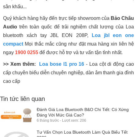
Audio
trên toàn quốc để trải nghiệm chất lượng của Loa
bluetooth xách tay JBL EON 208P,
Loa jbl eon one
compact
Mọi thắc mắc cũng như đặt mua hàng xin liên hệ
ngay
1900 0255
để được hỗ trợ và tư vấn tận tình nhất.
>> Xem thêm:
Loa bose l1 pro 16
- Loa cột di động cao
cấp chuyên biểu diễn chuyên nghiệp, dàn âm thanh gia đình
cao cấp
Tin tức liên quan
Đánh Giá Loa Bluetooth B&O Chi Tiết: Có Xứng
Đáng Với Mức Giá Cao?
6 tháng trước - Lượt xem: 206
Tư Vấn Chọn Loa Bluetooth Làm Quà Biếu Tết
2026
6 tháng trước - Lượt xem: 164
Top Loa Bluetooth Nên Mua Dịp Tết 2026 - Nghe
Hay, Pin Trâu, Giá Tốt