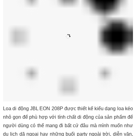
Loa di động JBL EON 208P được thiết kế kiểu dạng loa kéo
nhỏ gọn để phù hợp với tính chất di động của sản phẩm để
người dùng có thể mang đi bất cứ đâu mà mình muốn như
du lịch dã ngoại hay những buổi party ngoài trời, diễn văn,
sân khấu...
Quý khách hàng hãy đến trực tiếp showroom của
Bảo Châu