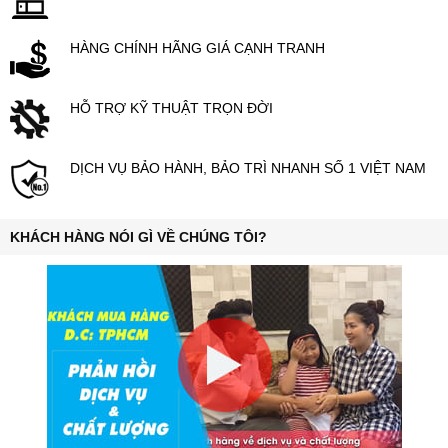
HỖ TRỢ KỸ THUẬT TRỌN ĐỜI
DỊCH VỤ BẢO HÀNH, BẢO TRÌ NHANH SỐ 1 VIỆT NAM
KHÁCH HÀNG NÓI GÌ VỀ CHÚNG TÔI?
0 Bình luận Loa JBL EON 208P