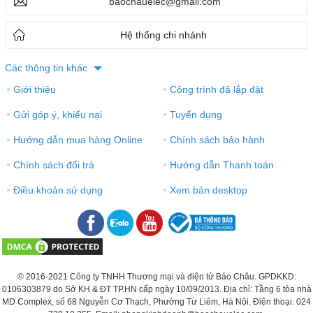
Các thông tin khác
Giới thiệu
Công trình đã lắp đặt
●
●
Gửi góp ý, khiếu nại
Tuyển dụng
●
●
Hướng dẫn mua hàng Online
Chính sách bảo hành
●
●
Chính sách đổi trả
Hướng dẫn Thanh toán
●
●
Điều khoản sử dụng
Xem bản desktop
●
●
© 2016-2021 Công ty TNHH Thương mại và điện tử Bảo Châu. GPDKKD:
0106303879 do Sở KH & ĐT TP.HN cấp ngày 10/09/2013. Địa chỉ: Tầng 6 tòa nhà
MD Complex, số 68 Nguyễn Cơ Thạch, Phường Từ Liêm, Hà Nội. Điện thoại: 024
730 10 255. Email: phongkinhdoanh@baochauelec.com.