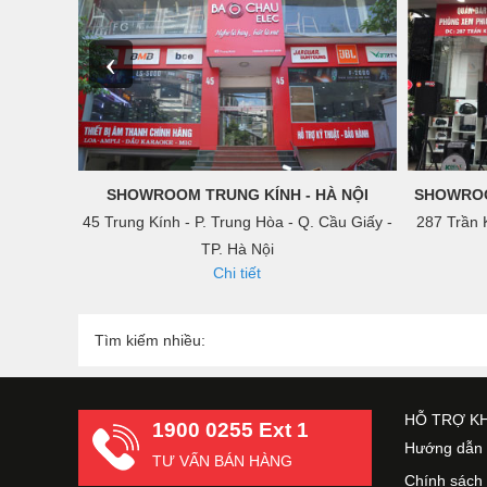
‹
SHOWROOM TRUNG KÍNH - HÀ NỘI
SHOWROO
45 Trung Kính - P. Trung Hòa - Q. Cầu Giấy -
287 Trần 
TP. Hà Nội
Chi tiết
Tìm kiếm nhiều:
HỖ TRỢ K
1900 0255 Ext 1
Hướng dẫn 
TƯ VẤN BÁN HÀNG
Chính sách