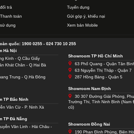
đổi trả
Tuyển dụng
Thanh toán
Gửi góp ý, khiếu nại
 sử dụng
Xem bản Mobile
toàn quốc:
1900 0255
-
024 730 10 255
 Hà Nội
Showroom TP Hồ Chí Minh
ng Kính - Q.Cầu Giấy
63 Phổ Quang - Quận Tân Bìn
ần Khát Chân - Q.Hai Bà
63 Nguyễn Thị Thập - Quận 7
ang Trung - Q.Hà Đông
287 Hồng Bàng - Quận 5
Showroom Nam Định
30 307 Đường Giải Phóng, Ph
 TP Bắc Ninh
Trường Thi, Tỉnh Ninh Bình (Nam 
ễn Văn Cừ - P. Ninh Xá
cũ)
m TP Đà Nẵng
Showroom Đồng Nai
uyễn Văn Linh - Hải Châu -
190 Phan Đình Phùng, Biên H