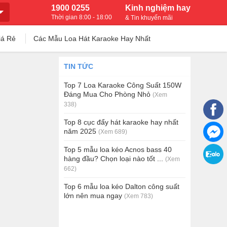
1900 0255
Kinh nghiệm hay
Thời gian 8:00 - 18:00
& Tin khuyến mãi
iá Rẻ
Các Mẫu Loa Hát Karaoke Hay Nhất
TIN TỨC
Top 7 Loa Karaoke Công Suất 150W
Đáng Mua Cho Phòng Nhỏ
(Xem
338)
Top 8 cục đẩy hát karaoke hay nhất
năm 2025
(Xem 689)
Top 5 mẫu loa kéo Acnos bass 40
hàng đầu? Chọn loại nào tốt ...
(Xem
662)
Top 6 mẫu loa kéo Dalton công suất
lớn nên mua ngay
(Xem 783)