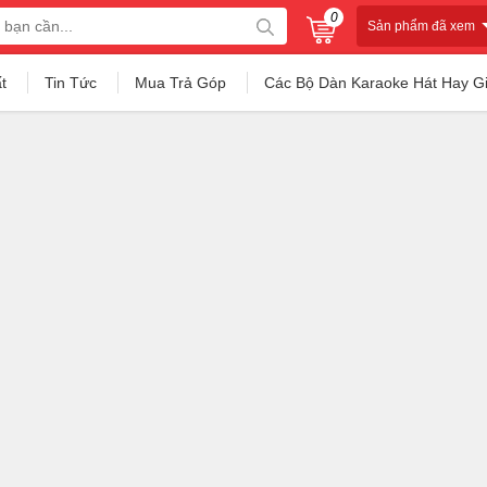
0
Sản phẩm đã xem
t
Tin Tức
Mua Trả Góp
Các Bộ Dàn Karaoke Hát Hay G