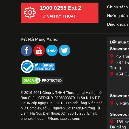
Chính sách 
1900 0255 Ext 2
Hướng dẫn 
TƯ VẤN KỸ THUẬT
Điều khoản
Kết Nối Mạng Xã hội
Đặt mua 
Showroom
45 Tru
287 Tr
Trưng
454 Qu
© 2016-2021 Công ty TNHH Thương mại và điện tử
Showroom
Bảo Châu. GPDKKD: 0106303879 do Sở KH & ĐT
8 Nguy
TP.HN cấp ngày 10/09/2013. Địa chỉ: Tầng 6 tòa nhà
MD Complex, số 68 Nguyễn Cơ Thạch,Phường Từ
Liêm, Hà Nội. Điện thoại: 024 730 10 255. Email:
Showroo
phongkinhdoanh@baochauelec.com.
189 Ng
Đà Nẵng