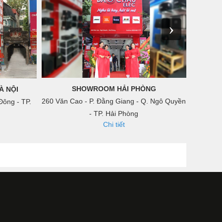
›
SHOWROOM HẢI PHÒNG
À NỘI
260 Văn Cao - P. Đằng Giang - Q. Ngô Quyền
8 Nguyễn
Đông - TP.
- TP. Hải Phòng
Chi tiết