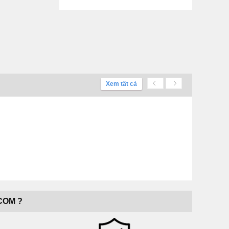
Xem tất cả
COM ?