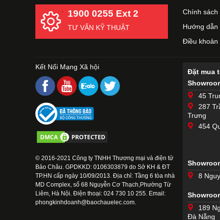
Chính sách 
1900 0255 Ext 2
Hướng dẫn 
TƯ VẤN KỸ THUẬT
Điều khoản
Kết Nối Mạng Xã hội
Đặt mua 
Showroom
45 Tru
287 Tr
Trưng
454 Qu
© 2016-2021 Công ty TNHH Thương mại và điện tử
Showroom
Bảo Châu. GPDKKD: 0106303879 do Sở KH & ĐT
8 Nguy
TP.HN cấp ngày 10/09/2013. Địa chỉ: Tầng 6 tòa nhà
MD Complex, số 68 Nguyễn Cơ Thạch,Phường Từ
Liêm, Hà Nội. Điện thoại: 024 730 10 255. Email:
Showroo
phongkinhdoanh@baochauelec.com.
189 Ng
Đà Nẵng