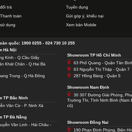
đổi trả
Tuyển dụng
Thanh toán
Gửi góp ý, khiếu nại
 sử dụng
Xem bản Mobile
toàn quốc:
1900 0255
-
024 730 10 255
 Hà Nội
Showroom TP Hồ Chí Minh
ng Kính - Q.Cầu Giấy
63 Phổ Quang - Quận Tân Bìn
ần Khát Chân - Q.Hai Bà
63 Nguyễn Thị Thập - Quận 7
ang Trung - Q.Hà Đông
287 Hồng Bàng - Quận 5
Showroom Nam Định
30 307 Đường Giải Phóng, Ph
 TP Bắc Ninh
Trường Thi, Tỉnh Ninh Bình (Nam 
ễn Văn Cừ - P. Ninh Xá
cũ)
m TP Đà Nẵng
Showroom Đồng Nai
uyễn Văn Linh - Hải Châu -
190 Phan Đình Phùng, Biên H