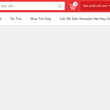
0
Sản phẩm đã xem
t
Tin Tức
Mua Trả Góp
Các Bộ Dàn Karaoke Hát Hay G