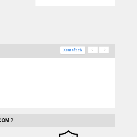
Xem tất cả
COM ?