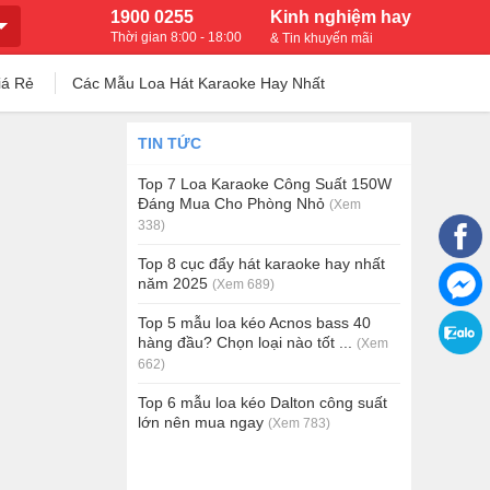
1900 0255
Kinh nghiệm hay
Thời gian 8:00 - 18:00
& Tin khuyến mãi
iá Rẻ
Các Mẫu Loa Hát Karaoke Hay Nhất
TIN TỨC
Top 7 Loa Karaoke Công Suất 150W
Đáng Mua Cho Phòng Nhỏ
(Xem
338)
Top 8 cục đẩy hát karaoke hay nhất
năm 2025
(Xem 689)
Top 5 mẫu loa kéo Acnos bass 40
hàng đầu? Chọn loại nào tốt ...
(Xem
662)
Top 6 mẫu loa kéo Dalton công suất
lớn nên mua ngay
(Xem 783)