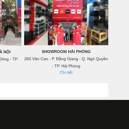
›
SHOWROOM HẢI PHÒNG
À NỘI
260 Văn Cao - P. Đằng Giang - Q. Ngô Quyền
8 Nguyễn
Đông - TP.
- TP. Hải Phòng
Chi tiết