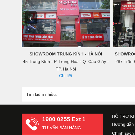
‹
SHOWROOM TRUNG KÍNH - HÀ NỘI
SHOWROO
45 Trung Kính - P. Trung Hòa - Q. Cầu Giấy -
287 Trần 
TP. Hà Nội
Chi tiết
Tìm kiếm nhiều:
HỖ TRỢ K
1900 0255 Ext 1
Hướng dẫn 
TƯ VẤN BÁN HÀNG
Chính sách