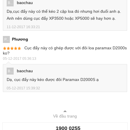
baochau
B...
Dạ,cục đẩy này có thể kéo 2 cặp loa đó nhưng hơi đuối anh ạ.
Anh nên dùng cục đẩy XP3500 hoặc XP5000 sẽ hay hơn ạ.
11-12-2017 16:33:21
Phương
P...
Cục đẩy này có ghép được với đôi loa paramax D2000s
ko?
05-12-2017 05:36:13
baochau
B...
Dạ, cục đẩy này kéo được đôi Paramax D2000S ạ
05-12-2017 15:39:32
Về đầu trang
1900 0255