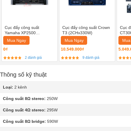
Cục đẩy công suất
Cục đẩy công suất Crown
Cục đ
Yamaha XP2500
T3 (2CHx330W)
CT30
(2CHx250W)
Mua Ngay
Mua Ngay
Mua
0₫
10.549.000₫
5.049.
2 đánh giá
9 đánh giá
Thông số kỹ thuật
Loại:
2 kênh
Công suất 8Ω stereo:
250W
Công suất 4Ω stereo:
295W
Công suất 8Ω bridge:
590W