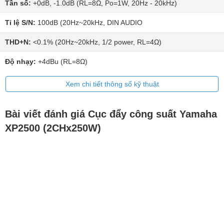
Tần số:
+0dB, -1.0dB (RL=8Ω, Po=1W, 20Hz - 20kHz)
Tỉ lệ S/N:
100dB (20Hz~20kHz, DIN AUDIO
THD+N:
<0.1% (20Hz~20kHz, 1/2 power, RL=4Ω)
Độ nhạy:
+4dBu (RL=8Ω)
Xem chi tiết thông số kỹ thuật
Bài viết đánh giá Cục đẩy công suất Yamaha
XP2500 (2CHx250W)