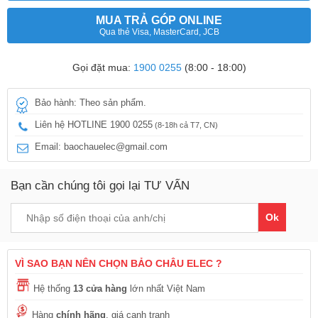
MUA TRẢ GÓP ONLINE
Qua thẻ Visa, MasterCard, JCB
Gọi đặt mua:
1900 0255
(8:00 - 18:00)
Bảo hành: Theo sản phẩm.
Liên hệ HOTLINE 1900 0255
(8-18h cả T7, CN)
Email: baochauelec@gmail.com
Bạn cần chúng tôi gọi lại TƯ VẤN
Ok
VÌ SAO BẠN NÊN CHỌN BẢO CHÂU ELEC ?
Hệ thống
13 cửa hàng
lớn nhất Việt Nam
Hàng
chính hãng
, giá cạnh tranh