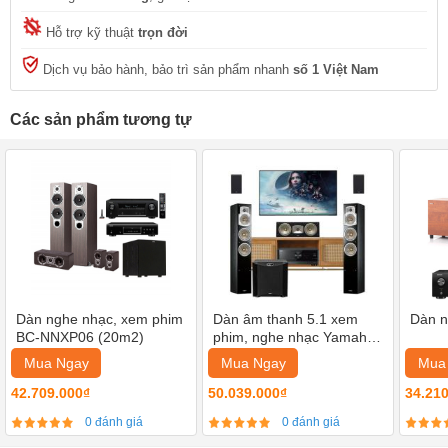
Hỗ trợ kỹ thuật
trọn đời
Dịch vụ bảo hành, bảo trì sản phẩm nhanh
số 1 Việt Nam
Các sản phẩm tương tự
Dàn nghe nhạc, xem phim
Dàn âm thanh 5.1 xem
Dàn 
BC-NNXP06 (20m2)
phim, nghe nhạc Yamaha
03
Mua Ngay
Mua Ngay
Mua
42.709.000₫
50.039.000₫
34.21
0 đánh giá
0 đánh giá