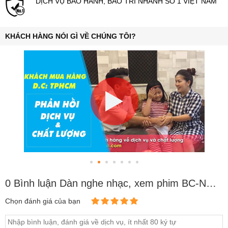
DỊCH VỤ BẢO HÀNH, BẢO TRÌ NHANH SỐ 1 VIỆT NAM
KHÁCH HÀNG NÓI GÌ VỀ CHÚNG TÔI?
0 Bình luận Dàn nghe nhạc, xem phim BC-NNXP06 (20m2)
Chọn đánh giá của bạn