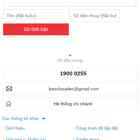
Gửi bình luận
Về đầu trang
1900 0255
baochauelec@gmail.com
Hệ thống chi nhánh
Các thông tin khác
Giới thiệu
Công trình đã lắp đặt
●
●
Gửi góp ý, khiếu nại
Tuyển dụng
●
●