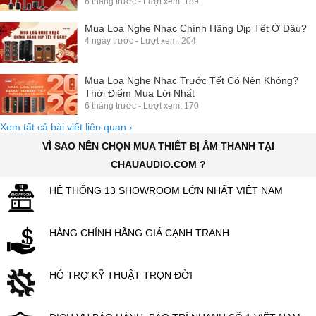
6 tháng trước - Lượt xem: 189
Mua Loa Nghe Nhạc Chính Hãng Dịp Tết Ở Đâu?
4 ngày trước - Lượt xem: 204
Mua Loa Nghe Nhạc Trước Tết Có Nên Không?
Thời Điểm Mua Lời Nhất
6 tháng trước - Lượt xem: 170
Xem tất cả bài viết liên quan
›
VÌ SAO NÊN CHỌN MUA THIẾT BỊ ÂM THANH TẠI
CHAUAUDIO.COM ?
HỆ THỐNG 13 SHOWROOM LỚN NHẤT VIỆT NAM
HÀNG CHÍNH HÃNG GIÁ CẠNH TRANH
HỖ TRỢ KỸ THUẬT TRỌN ĐỜI