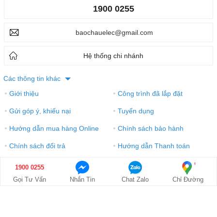
1900 0255
baochauelec@gmail.com
Hệ thống chi nhánh
Các thông tin khác
Giới thiệu
Công trình đã lắp đặt
●
●
Gửi góp ý, khiếu nại
Tuyển dụng
●
●
Hướng dẫn mua hàng Online
Chính sách bảo hành
●
●
Chính sách đổi trả
Hướng dẫn Thanh toán
●
●
Điều khoản sử dụng
Xem bản desktop
●
●
1900 0255
Giá: Liên hệ
GỌI NGAY
Gọi Tư Vấn
Nhắn Tin
Chat Zalo
Chỉ Đường
1900 0255