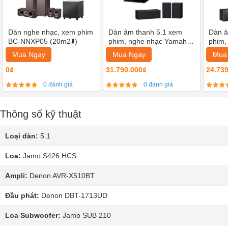
Dàn nghe nhạc, xem phim
Dàn âm thanh 5.1 xem
Dàn â
BC-NNXP05 (20m2⬇️)
phim, nghe nhạc Yamaha
phim,
02
04
Mua Ngay
Mua Ngay
Mua
0₫
31.790.000₫
24.73
0 đánh giá
0 đánh giá
Thông số kỹ thuật
Loại dàn:
5.1
Loa:
Jamo S426 HCS
Ampli:
Denon AVR-X510BT
Đầu phát:
Denon DBT-1713UD
Loa Subwoofer:
Jamo SUB 210