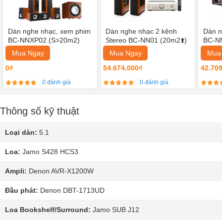
Dàn nghe nhạc, xem phim
Dàn nghe nhạc 2 kênh
Dàn n
BC-NNXP02 (S>20m2)
Stereo BC-NN01 (20m2⬆️)
BC-N
Mua Ngay
Mua Ngay
Mua
0₫
54.674.000₫
42.70
0 đánh giá
0 đánh giá
Thông số kỹ thuật
Loại dàn:
5.1
Loa:
Jamo S428 HCS3
Ampli:
Denon AVR-X1200W
Đầu phát:
Denon DBT-1713UD
Loa Bookshelf/Surround:
Jamo SUB J12