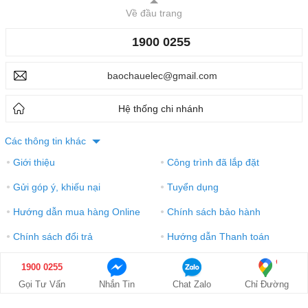
Về đầu trang
1900 0255
baochauelec@gmail.com
Hệ thống chi nhánh
Các thông tin khác
Giới thiệu
Công trình đã lắp đặt
●
●
Gửi góp ý, khiếu nại
Tuyển dụng
●
●
Hướng dẫn mua hàng Online
Chính sách bảo hành
●
●
Chính sách đổi trả
Hướng dẫn Thanh toán
●
●
Điều khoản sử dụng
Xem bản desktop
●
●
1900 0255
Giá: Liên hệ
GỌI NGAY
Gọi Tư Vấn
Nhắn Tin
Chat Zalo
Chỉ Đường
1900 0255