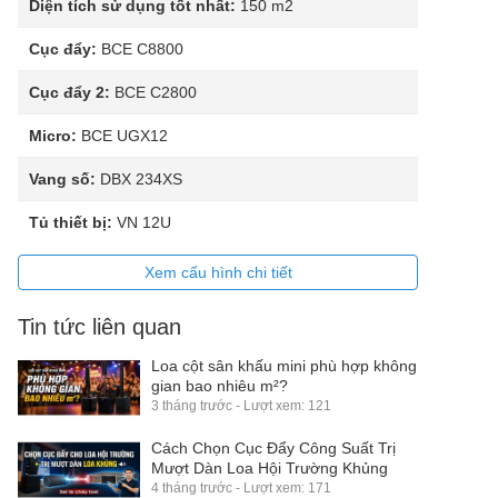
Diện tích sử dụng tốt nhất:
150 m2
Cục đẩy:
BCE C8800
Cục đẩy 2:
BCE C2800
Micro:
BCE UGX12
Vang số:
DBX 234XS
Tủ thiết bị:
VN 12U
Xem cấu hình chi tiết
Tin tức liên quan
Loa cột sân khấu mini phù hợp không
gian bao nhiêu m²?
3 tháng trước - Lượt xem: 121
Cách Chọn Cục Đẩy Công Suất Trị
Mượt Dàn Loa Hội Trường Khủng
4 tháng trước - Lượt xem: 171