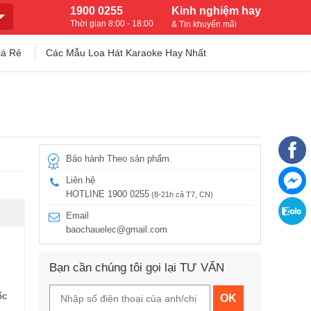
1900 0255
Kinh nghiệm hay
Thời gian 8:00 - 18:00
& Tin khuyến mãi
iá Rẻ
Các Mẫu Loa Hát Karaoke Hay Nhất
Bảo hành Theo sản phẩm.
Liên hệ
HOTLINE 1900 0255
(8-21h cả T7, CN)
Email
baochauelec@gmail.com
Bạn cần chúng tôi gọi lại TƯ VẤN
ốc
OK