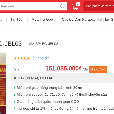
0
Sản phẩm đã xem
t
Tin Tức
Mua Trả Góp
Các Bộ Dàn Karaoke Hát Hay G
BC-JBL03
Mã SP: BC-JBL03
0 đánh giá
151.085.000₫
Giá:
/Bộ
Giá có VAT
KHUYẾN MÃI, ƯU ĐÃI
Miễn phí giao hàng trong bán kính 30km
Miễn phí set up, lắp đặt với đội ngũ kỹ thuật chuyên sâu
Giao hàng toàn quốc, thanh toán COD
Trả góp chỉ từ 1%, thủ tục đơn giản, làm online trên toàn qu