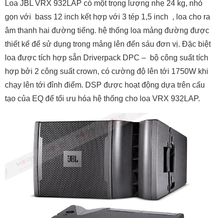
Loa JBL VRX 932LAP có một trọng lượng nhẹ 24 kg, nhỏ
gọn với bass 12 inch kết hợp với 3 tép 1,5 inch , loa cho ra
âm thanh hai đường tiếng. hệ thống loa mảng đường được
thiết kế để sử dụng trong mảng lên đến sáu đơn vị. Đặc biệt
loa được tích hợp sẵn Driverpack DPC – bộ công suất tích
hợp bởi 2 công suất crown, có cường độ lên tới 1750W khi
chạy lên tới đỉnh điểm. DSP được hoạt động dựa trên cấu
tạo của EQ để tối ưu hóa hệ thống cho loa VRX 932LAP.