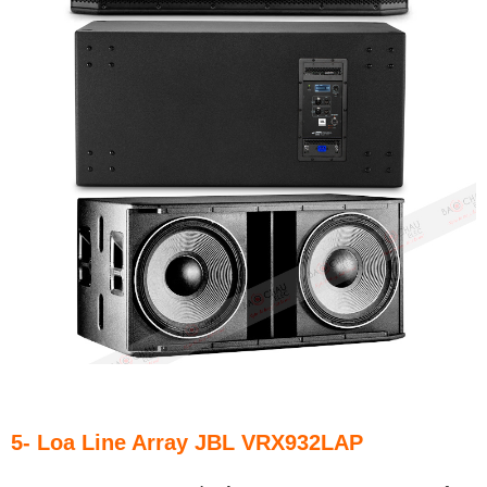
5- Loa Line Array JBL VRX932LAP