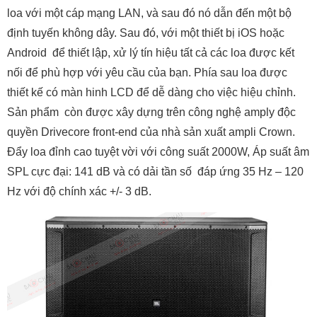
loa với một cáp mạng LAN, và sau đó nó dẫn đến một bộ
định tuyến không dây. Sau đó, với một thiết bị iOS hoặc
Android để thiết lập, xử lý tín hiệu tất cả các loa được kết
nối để phù hợp với yêu cầu của bạn. Phía sau loa được
thiết kế có màn hinh LCD để dễ dàng cho việc hiệu chỉnh.
Sản phẩm còn được xây dựng trên công nghệ amply độc
quyền Drivecore front-end của nhà sản xuất ampli Crown.
Đẩy loa đỉnh cao tuyệt vời với công suất 2000W, Áp suất âm
SPL cực đại: 141 dB và có dải tần số đáp ứng 35 Hz – 120
Hz với độ chính xác +/- 3 dB.