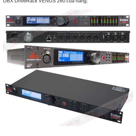
DBX DriveRack VENUS 260 của hãng.