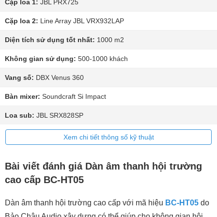
Cặp loa 1:
JBL PRX725
Cặp loa 2:
Line Array JBL VRX932LAP
Diện tích sử dụng tốt nhất:
1000 m2
Không gian sử dụng:
500-1000 khách
Vang số:
DBX Venus 360
Bàn mixer:
Soundcraft Si Impact
Loa sub:
JBL SRX828SP
Xem chi tiết thông số kỹ thuật
Bài viết đánh giá Dàn âm thanh hội trường
cao cấp BC-HT05
Dàn âm thanh hội trường cao cấp với mã hiệu
BC-HT05
do
Bảo Châu Audio xây dựng có thể giúp cho không gian hội