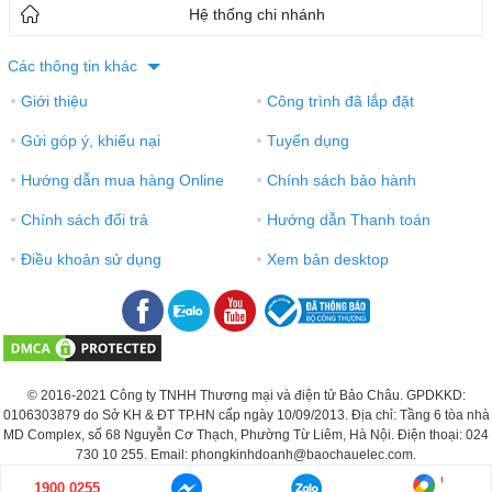
Hệ thống chi nhánh
Các thông tin khác
Giới thiệu
Công trình đã lắp đặt
●
●
Gửi góp ý, khiếu nại
Tuyển dụng
●
●
Hướng dẫn mua hàng Online
Chính sách bảo hành
●
●
Chính sách đổi trả
Hướng dẫn Thanh toán
●
●
Điều khoản sử dụng
Xem bản desktop
●
●
© 2016-2021 Công ty TNHH Thương mại và điện tử Bảo Châu. GPDKKD:
0106303879 do Sở KH & ĐT TP.HN cấp ngày 10/09/2013. Địa chỉ: Tầng 6 tòa nhà
MD Complex, số 68 Nguyễn Cơ Thạch, Phường Từ Liêm, Hà Nội. Điện thoại: 024
730 10 255. Email: phongkinhdoanh@baochauelec.com.
1900 0255