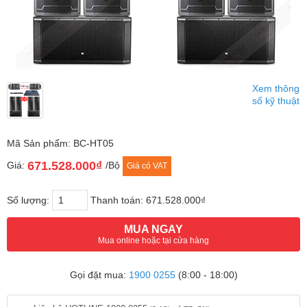
Xem thông
số kỹ thuật
Mã Sản phẩm: BC-HT05
671.528.000₫
Giá:
/Bộ
Giá có VAT
Số lượng:
Thanh toán:
671.528.000₫
MUA NGAY
Mua online hoặc tại cửa hàng
Gọi đặt mua:
1900 0255
(8:00 - 18:00)