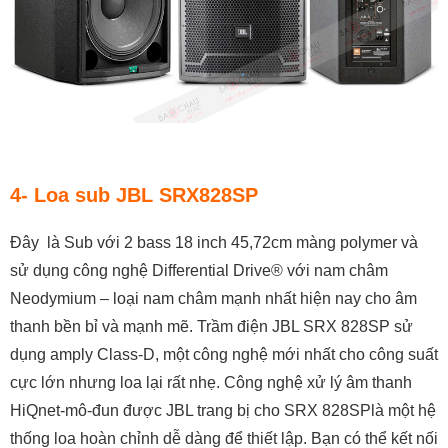
4- Loa sub JBL SRX828SP
Đây là Sub với 2 bass 18 inch 45,72cm màng polymer và
sử dụng công nghệ Differential Drive® với nam châm
Neodymium – loại nam châm mạnh nhất hiện nay cho âm
thanh bền bỉ và mạnh mẽ. Trầm điện JBL SRX 828SP sử
dụng amply Class-D, một công nghệ mới nhất cho công suất
cực lớn nhưng loa lại rất nhẹ. Công nghệ xử lý âm thanh
HiQnet-mô-đun được JBL trang bị cho SRX 828SPlà một hệ
thống loa hoàn chỉnh dễ dàng để thiết lập. Bạn có thể kết nối