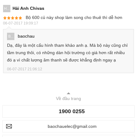
Hải Anh Chivas
H...
Bộ 600 củ này shop làm song cho thuê thì dễ hơn
06-07-2017 19:09:17
baochau
B...
Dạ, đây là một cấu hình tham khảo anh ạ. Mà bộ này cũng chỉ
tầm trung thôi, có những dàn hội trường có giá hơn rất nhiều
đó ạ vì chất lượng âm thanh sẽ được khẳng định ngay ạ
06-07-2017 21:06:12
Về đầu trang
1900 0255
baochauelec@gmail.com