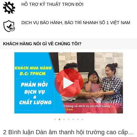
HỖ TRỢ KỸ THUẬT TRỌN ĐỜI
DỊCH VỤ BẢO HÀNH, BẢO TRÌ NHANH SỐ 1 VIỆT NAM
KHÁCH HÀNG NÓI GÌ VỀ CHÚNG TÔI?
2 Bình luận Dàn âm thanh hội trường cao cấp BC-HT05